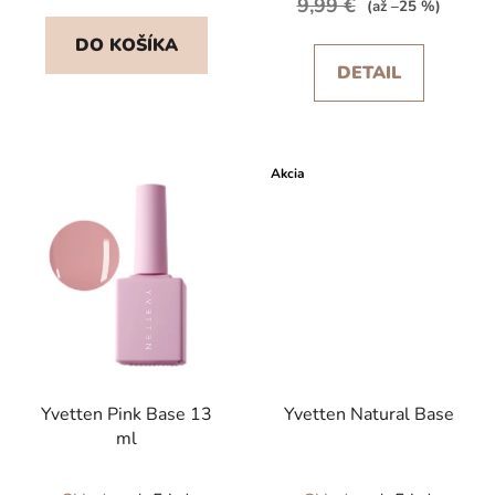
9,99 €
(až –25 %)
5,0
5,0
DO KOŠÍKA
z
z
DETAIL
5
5
hviezdičiek.
hviezdičiek.
Akcia
Yvetten Pink Base 13
Yvetten Natural Base
ml