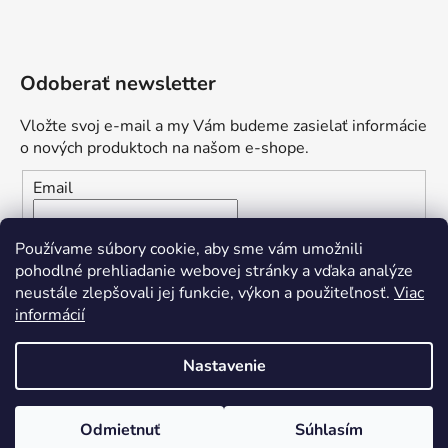
Odoberať newsletter
Vložte svoj e-mail a my Vám budeme zasielať informácie
o nových produktoch na našom e-shope.
Email
Vložením e-mailu súhlasíte s
podmienkami ochrany
Používame súbory cookie, aby sme vám umožnili
osobných údajov
pohodlné prehliadanie webovej stránky a vďaka analýze
neustále zlepšovali jej funkcie, výkon a použiteľnosť.
Viac
PRIHLÁSIŤ SA
informácií
Nastavenie
Vytvoril Shoptet
Odmietnuť
Súhlasím
Copyright 2026
Yvetten Nails
. Všetky práva vyhradené.