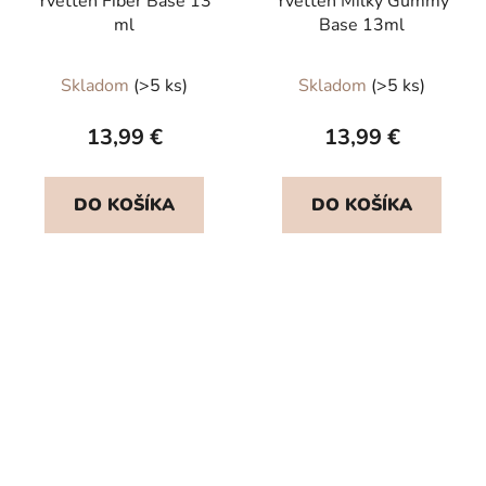
Yvetten Fiber Base 13
Yvetten Milky Gummy
ml
Base 13ml
Priemerné
Skladom
(>5 ks)
Skladom
(>5 ks)
hodnotenie
produktu
13,99 €
13,99 €
je
5,0
DO KOŠÍKA
DO KOŠÍKA
z
5
hviezdičiek.