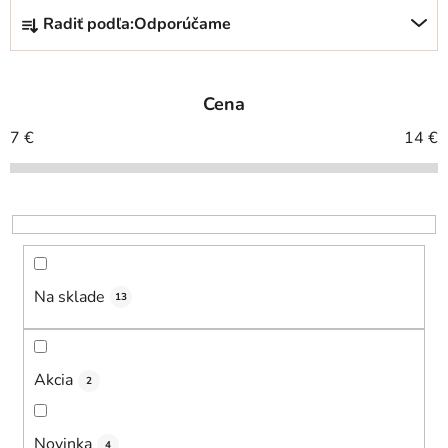
R
Radiť podľa:
Odporúčame
a
d
e
Cena
n
i
7
€
14
€
e
p
r
o
d
u
Na sklade
13
k
t
o
Akcia
2
v
Novinka
4