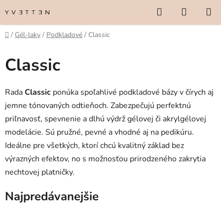
Prejsť
Hľadať
NÁKUP
na
KOŠÍK
obsah
Domov
/
Gél-laky
/
Podkladové
/
Classic
Classic
Rada
Classic
ponúka spoľahlivé podkladové bázy v čírych aj
jemne tónovaných odtieňoch. Zabezpečujú perfektnú
priľnavosť, spevnenie a dlhú výdrž gélovej či akrylgélovej
modelácie. Sú pružné, pevné a vhodné aj na pedikúru.
Ideálne pre všetkých, ktorí chcú kvalitný základ bez
výrazných efektov, no s možnosťou prirodzeného zakrytia
nechtovej platničky.
Najpredávanejšie