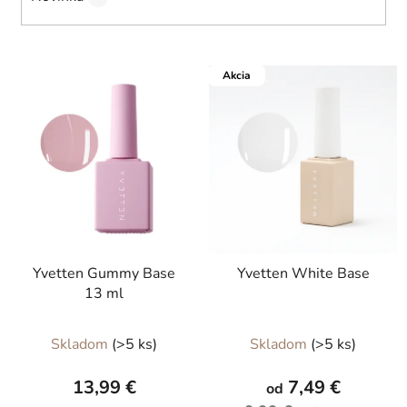
V
Akcia
ý
p
i
s
p
r
o
d
Yvetten Gummy Base
Yvetten White Base
u
13 ml
k
t
Priemerné
Priemerné
Skladom
(>5 ks)
Skladom
(>5 ks)
o
hodnotenie
hodnotenie
v
produktu
produktu
13,99 €
7,49 €
od
je
je