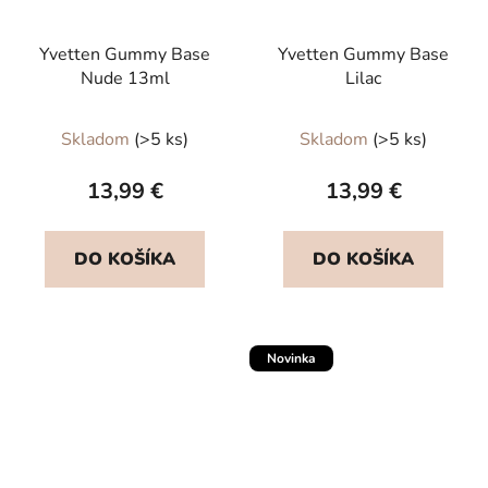
Yvetten Gummy Base
Yvetten Gummy Base
Nude 13ml
Lilac
Priemerné
Priemerné
Skladom
(>5 ks)
Skladom
(>5 ks)
hodnotenie
hodnotenie
produktu
produktu
13,99 €
13,99 €
je
je
5,0
5,0
DO KOŠÍKA
DO KOŠÍKA
z
z
5
5
hviezdičiek.
hviezdičiek.
Novinka