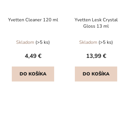
Yvetten Cleaner 120 ml
Yvetten Lesk Crystal
Gloss 13 ml
Priemerné
Skladom
(>5 ks)
Skladom
(>5 ks)
hodnotenie
produktu
4,49 €
13,99 €
je
5,0
DO KOŠÍKA
DO KOŠÍKA
z
5
hviezdičiek.