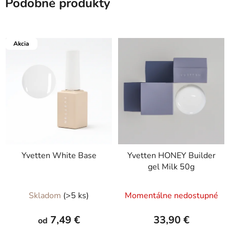
Podobné produkty
Akcia
Yvetten White Base
Yvetten HONEY Builder
gel Milk 50g
Priemerné
Priemerné
Skladom
(>5 ks)
Momentálne nedostupné
hodnotenie
hodnotenie
produktu
produktu
7,49 €
33,90 €
od
je
je