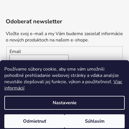
Odoberať newsletter
Vložte svoj e-mail a my Vám budeme zasielať informácie
o nových produktoch na našom e-shope.
Email
Vložením e-mailu súhlasíte s
podmienkami ochrany
Používame súbory cookie, aby sme vám umožnili
osobných údajov
pohodlné prehliadanie webovej stránky a vďaka analýze
neustále zlepšovali jej funkcie, výkon a použiteľnosť.
Viac
PRIHLÁSIŤ SA
informácií
Nastavenie
Vytvoril Shoptet
Odmietnuť
Súhlasím
Copyright 2026
Yvetten Nails
. Všetky práva vyhradené.
Upraviť nastavenie cookies