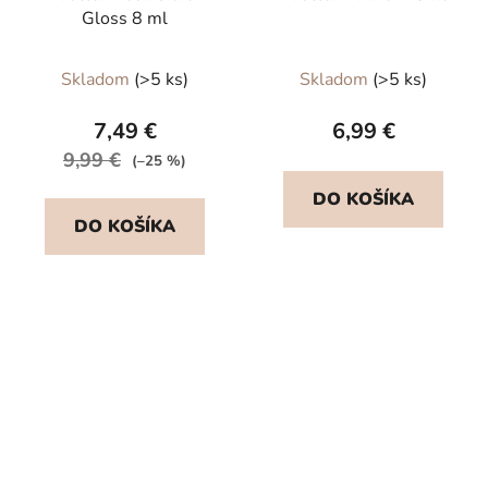
Gloss 8 ml
Priemerné
Skladom
(>5 ks)
Skladom
(>5 ks)
hodnotenie
produktu
7,49 €
6,99 €
je
9,99 €
(–25 %)
5,0
DO KOŠÍKA
z
DO KOŠÍKA
5
hviezdičiek.