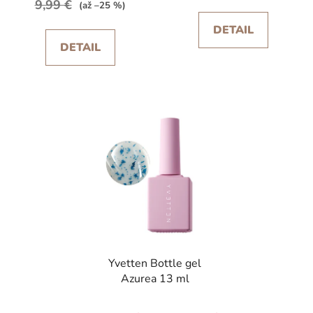
9,99 €
(až –25 %)
5,0
5,0
DETAIL
z
z
DETAIL
5
5
hviezdičiek.
hviezdičiek.
Yvetten Bottle gel
Azurea 13 ml