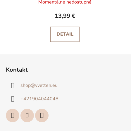
Momentálne nedostupné
13,99 €
DETAIL
Z
á
Kontakt
p
ä
shop
@
yvetten.eu
t
i
+421904044048
e