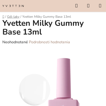
Prejsť
Hľadať
NÁKUP
na
KOŠÍK
obsah
Domov
/
Gél-laky
/
Yvetten Milky Gummy Base 13ml
Yvetten Milky Gummy
Base 13ml
Priemerné
Neohodnotené
Podrobnosti hodnotenia
hodnotenie
produktu
je
0,0
z
5
hviezdičiek.