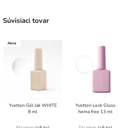
Súvisiaci tovar
Akcia
Yvetten Gél lak WHITE
Yvetten Lesk Gloss
8 ml
hema free 13 ml
Priemerné
Skladom
(>5 ks)
Skladom
(>5 ks)