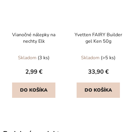
Vianočné nálepky na
Yvetten FAIRY Builder
nechty Elk
gel Ken 50g
Priemerné
Skladom
(3 ks)
Skladom
(>5 ks)
hodnotenie
produktu
2,99 €
33,90 €
je
5,0
DO KOŠÍKA
DO KOŠÍKA
z
5
hviezdičiek.