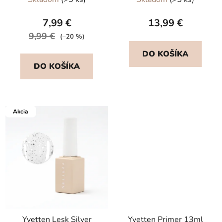
hodnotenie
produktu
7,99 €
13,99 €
je
9,99 €
(–20 %)
5,0
DO KOŠÍKA
z
DO KOŠÍKA
5
hviezdičiek.
Akcia
Yvetten Lesk Silver
Yvetten Primer 13ml