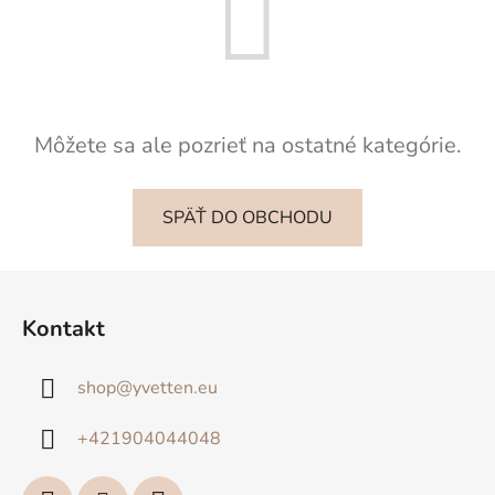
Môžete sa ale pozrieť na ostatné kategórie.
SPÄŤ DO OBCHODU
Z
á
Kontakt
p
ä
shop
@
yvetten.eu
t
i
+421904044048
e