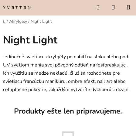
Prejsť
Hľadať
NÁKUP
na
KOŠÍK
obsah
Domov
/
Akrylgély
/
Night Light
Night Light
Jedinečné svietiace akrylgély po nabití na slnku alebo pod
UV svetlom menia svoj pôvodný odtieň na fosforeskujúci.
Ich využitiu sa medze nekladú, či už sa rozhodnete pre
svietiacu francúzku manikúru, ombre efekt, nail art alebo
celoplošné pokrytie, zakaždým vytvoríte dychberúci dizajn.
Produkty ešte len pripravujeme.