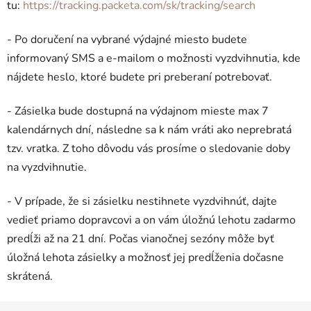
tu:
https://tracking.packeta.com/sk/tracking/search
- Po doručení na vybrané výdajné miesto budete
informovaný SMS a e-mailom o možnosti vyzdvihnutia, kde
nájdete heslo, ktoré budete pri preberaní potrebovať.
- Zásielka bude dostupná na výdajnom mieste max 7
kalendárnych dní, následne sa k nám vráti ako neprebratá
tzv. vratka. Z toho dôvodu vás prosíme o sledovanie doby
na vyzdvihnutie.
- V prípade, že si zásielku nestihnete vyzdvihnúť, dajte
vedieť priamo dopravcovi a on vám úložnú lehotu zadarmo
predĺži až na 21 dní. Počas vianočnej sezóny môže byť
úložná lehota zásielky a možnosť jej predĺženia dočasne
skrátená.
Z