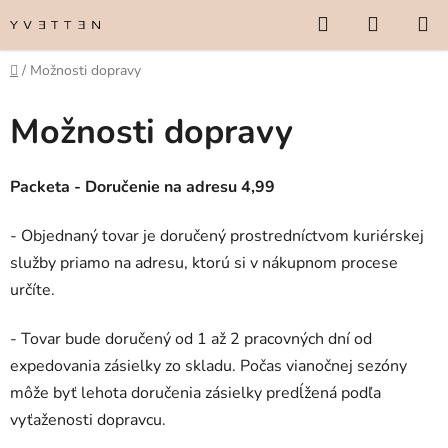
Prejsť
Hľadať
NÁKUP
na
KOŠÍK
obsah
Domov
/
Možnosti dopravy
Možnosti dopravy
Packeta - Doručenie na adresu 4,99
- Objednaný tovar je doručený prostredníctvom kuriérskej
služby priamo na adresu, ktorú si v nákupnom procese
určíte.
- Tovar bude doručený od 1 až 2 pracovných dní od
expedovania zásielky zo skladu. Počas vianočnej sezóny
môže byť lehota doručenia zásielky predĺžená podľa
vyťaženosti dopravcu.