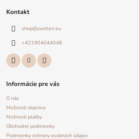
á
Kontakt
p
ä
shop
@
yvetten.eu
t
i
+421904044048
e
Informácie pre vás
O nás
Možnosti dopravy
Možnosti platby
Obchodné podmienky
Podmienky ochrany osobných údajov