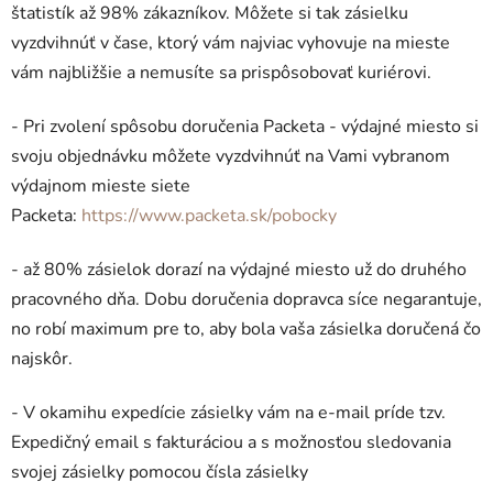
štatistík až 98% zákazníkov. Môžete si tak zásielku
vyzdvihnúť v čase, ktorý vám najviac vyhovuje na mieste
vám najbližšie a nemusíte sa prispôsobovať kuriérovi.
- Pri zvolení spôsobu doručenia Packeta - výdajné miesto si
svoju objednávku môžete vyzdvihnúť na Vami vybranom
výdajnom mieste siete
Packeta:
https://www.packeta.sk/pobocky
- až 80% zásielok dorazí na výdajné miesto už do druhého
pracovného dňa. Dobu doručenia dopravca síce negarantuje,
no robí maximum pre to, aby bola vaša zásielka doručená čo
najskôr.
- V okamihu expedície zásielky vám na e-mail príde tzv.
Expedičný email s fakturáciou a s možnosťou sledovania
svojej zásielky pomocou čísla zásielky