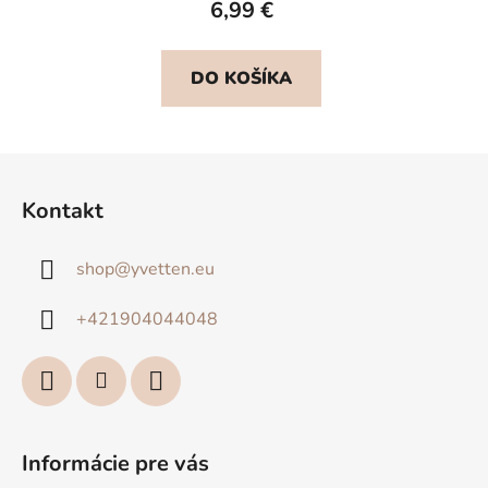
6,99 €
DO KOŠÍKA
Z
á
Kontakt
p
ä
shop
@
yvetten.eu
t
i
+421904044048
e
Informácie pre vás