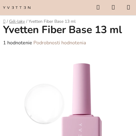
Prejsť
Hľadať
NÁKUP
na
KOŠÍK
obsah
Domov
/
Gél-laky
/
Yvetten Fiber Base 13 ml
Yvetten Fiber Base 13 ml
Priemerné
1 hodnotenie
Podrobnosti hodnotenia
hodnotenie
produktu
je
5,0
z
5
hviezdičiek.