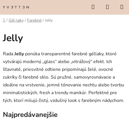
Prejsť
Hľadať
NÁKUP
na
KOŠÍK
obsah
Domov
/
Gél-laky
/
Farebné
/
Jelly
Jelly
Rada
Jelly
ponúka transparentné farebné géllaky, ktoré
vytvárajú moderný „glass“ alebo „vitrážový“ efekt. Ich
šťavnaté, priesvitné odtiene pripomínajú želé, ovocné
cukríky či farebné sklo. Sú pružné, samovyrovnávacie a
ideálne na vrstvenie, jemné tónovanie nechtu alebo tvorbu
minimalistických, fresh a trendy manikúr. Perfektné pre
tých, ktorí milujú čistý, vzdušný look s farebným nádychom.
Najpredávanejšie