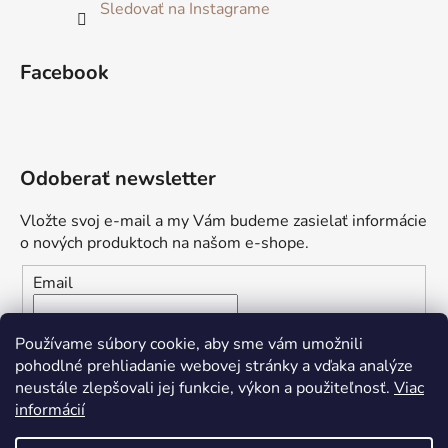
Sledovať na Instagrame
Facebook
Odoberať newsletter
Vložte svoj e-mail a my Vám budeme zasielať informácie
o nových produktoch na našom e-shope.
Email
Vložením e-mailu súhlasíte s
podmienkami ochrany
Používame súbory cookie, aby sme vám umožnili
osobných údajov
pohodlné prehliadanie webovej stránky a vďaka analýze
neustále zlepšovali jej funkcie, výkon a použiteľnosť.
Viac
PRIHLÁSIŤ SA
informácií