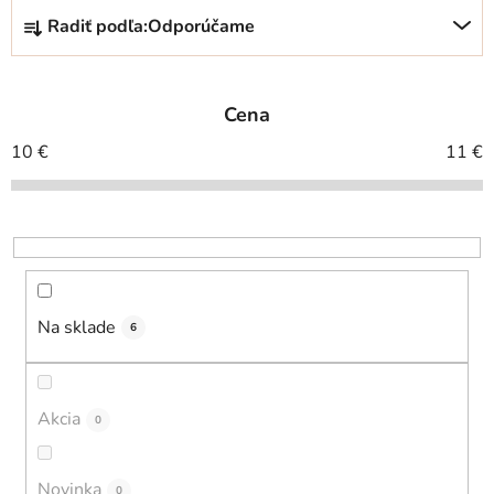
R
Radiť podľa:
Odporúčame
a
d
e
Cena
n
i
10
€
11
€
e
p
r
o
d
u
Na sklade
6
k
t
o
Akcia
0
v
Novinka
0