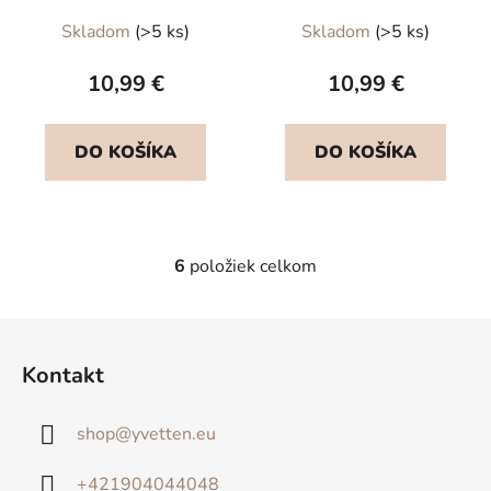
Skladom
(>5 ks)
Skladom
(>5 ks)
10,99 €
10,99 €
DO KOŠÍKA
DO KOŠÍKA
6
položiek celkom
O
v
l
Z
á
á
d
Kontakt
p
a
ä
c
shop
@
yvetten.eu
t
i
e
i
+421904044048