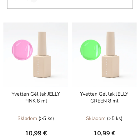
V
ý
p
i
s
p
r
o
d
Yvetten Gél lak JELLY
Yvetten Gél lak JELLY
u
PINK 8 ml
GREEN 8 ml
k
t
Skladom
(>5 ks)
Skladom
(>5 ks)
o
v
10,99 €
10,99 €