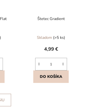
Flat
Štetec Gradient
)
Skladom
(>5 ks)
4,99 €
DO KOŠÍKA
ŠIU