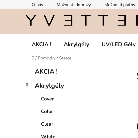
Prejsť
O nás
Možnosti dopravy
Možnosti platby
na
obsah
AKCIA !
Akrylgély
UV/LED Gély
Domov
/
Pomôcky
/
Štetce
B
K
Preskočiť
AKCIA !
a
kategórie
o
t
č
Akrylgély
e
n
g
ý
Cover
ó
p
r
Color
i
a
e
n
Clear
e
White