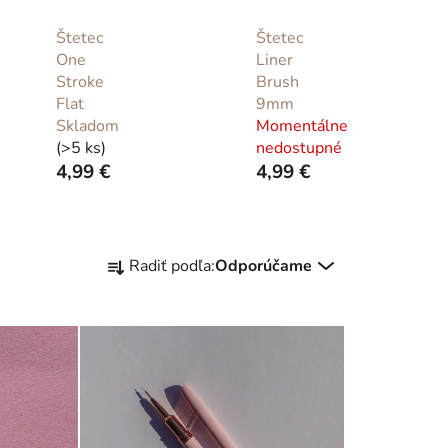
Štetec
Štetec
One
Liner
Stroke
Brush
Flat
9mm
Skladom
Momentálne
(>5 ks)
nedostupné
4,99 €
4,99 €
R
Radiť podľa:
Odporúčame
a
d
e
n
i
e
p