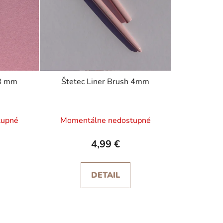
r
o
d
u
k
t
o
 8 mm
Štetec Liner Brush 4mm
v
tupné
Momentálne nedostupné
4,99 €
DETAIL