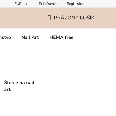
EUR
Prihlásenie
Registrácia
Zmena v zložení gélov – čo potrebujete vedieť o TPO
Rekla
PRÁZDNY KOŠÍK
NÁKUPNÝ
KOŠÍK
nstvo
Nail Art
HEMA free
Štetce na nail
art