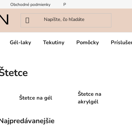
Obchodné podmienky
Podmienky ochrany osobných údajov
Gél-laky
Tekutiny
Pomôcky
Prísluše
Štetce
Štetce na
Štetce na gél
akrylgél
Najpredávanejšie