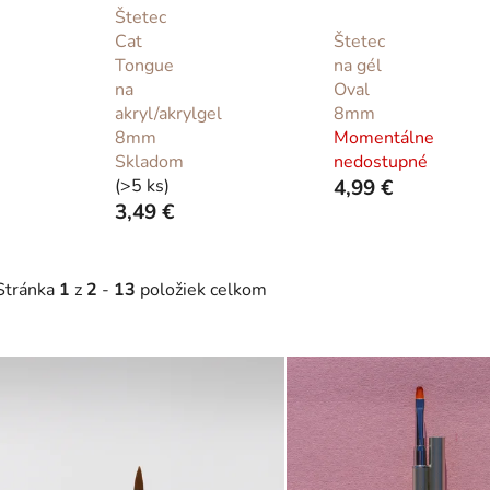
Štetec
Cat
Štetec
Tongue
na gél
na
Oval
akryl/akrylgel
8mm
8mm
Momentálne
Skladom
nedostupné
(>5 ks)
4,99 €
3,49 €
Stránka
1
z
2
-
13
položiek celkom
V
ý
p
s