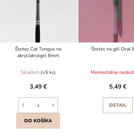
p
r
o
d
u
k
t
Štetec Cat Tongue na
Štetec na gél Oval
akryl/akrylgel 8mm
o
v
Skladom
(>5 ks)
Momentálne nedos
3,49 €
5,49 €
DETAIL
DO KOŠÍKA