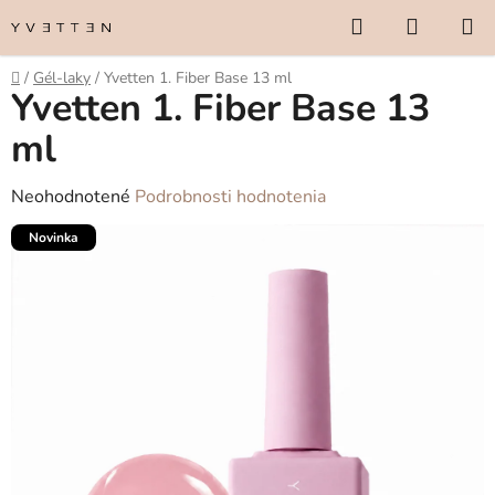
Prejsť
Hľadať
NÁKUP
na
KOŠÍK
obsah
Domov
/
Gél-laky
/
Yvetten 1. Fiber Base 13 ml
Yvetten 1. Fiber Base 13
ml
Priemerné
Neohodnotené
Podrobnosti hodnotenia
hodnotenie
Novinka
produktu
je
0,0
z
5
hviezdičiek.