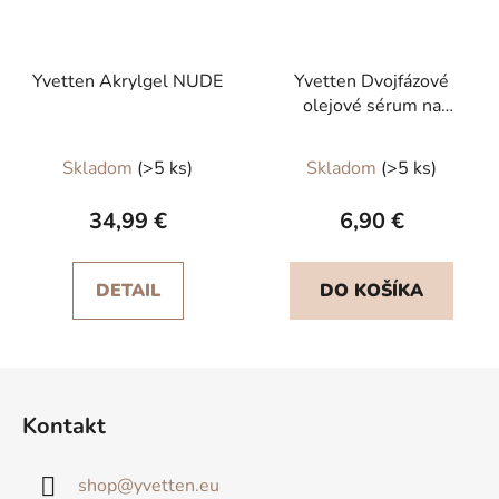
Yvetten Akrylgel NUDE
Yvetten Dvojfázové
olejové sérum na
kožičku APPLE
Priemerné
Skladom
(>5 ks)
Skladom
(>5 ks)
hodnotenie
produktu
34,99 €
6,90 €
je
5,0
DETAIL
DO KOŠÍKA
z
5
hviezdičiek.
Z
á
Kontakt
p
ä
shop
@
yvetten.eu
t