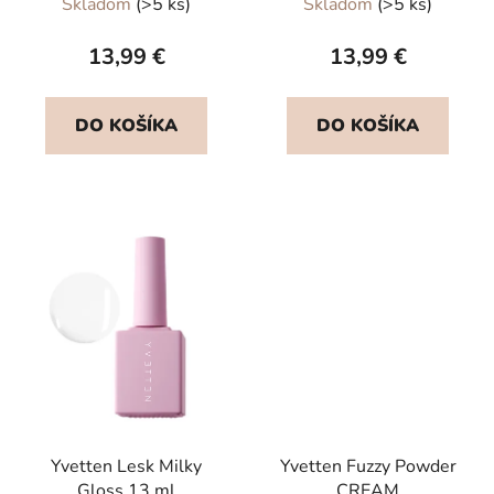
Skladom
(>5 ks)
Skladom
(>5 ks)
hodnotenie
produktu
13,99 €
13,99 €
je
5,0
DO KOŠÍKA
DO KOŠÍKA
z
5
hviezdičiek.
Yvetten Lesk Milky
Yvetten Fuzzy Powder
Gloss 13 ml
CREAM