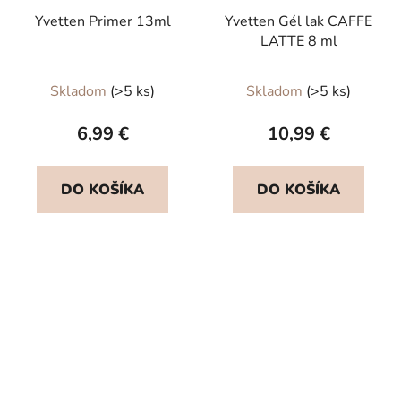
Yvetten Primer 13ml
Yvetten Gél lak CAFFE
LATTE 8 ml
Priemerné
Skladom
(>5 ks)
Skladom
(>5 ks)
hodnotenie
produktu
6,99 €
10,99 €
je
5,0
DO KOŠÍKA
DO KOŠÍKA
z
5
hviezdičiek.