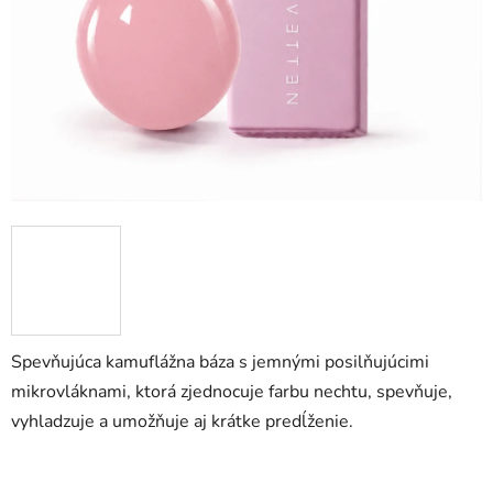
Spevňujúca kamuflážna báza s jemnými posilňujúcimi
mikrovláknami, ktorá zjednocuje farbu nechtu, spevňuje,
vyhladzuje a umožňuje aj krátke predĺženie.