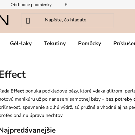
Obchodné podmienky
Podmienky ochrany osobných údajov
Gél-laky
Tekutiny
Pomôcky
Prísluše
Effect
Rada
Effect
ponúka podkladové bázy, ktoré vďaka glitrom, perl
hotovú manikúru už po nanesení samotnej bázy –
bez potreby 
priľnavosť, spevnenie a dlhú výdrž, sú pružné a vhodné aj na pe
profesionálnu úpravu nechtov.
Najpredávanejšie