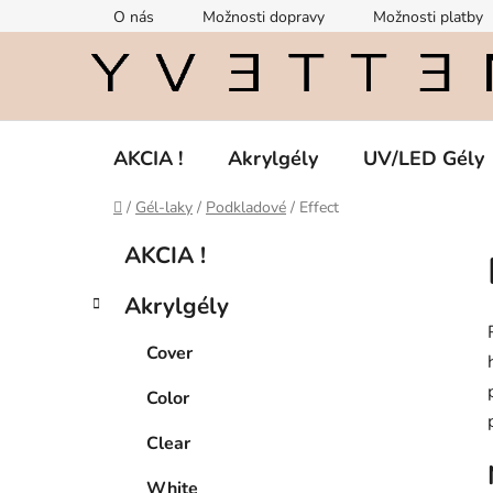
Prejsť
O nás
Možnosti dopravy
Možnosti platby
na
obsah
AKCIA !
Akrylgély
UV/LED Gély
Domov
/
Gél-laky
/
Podkladové
/
Effect
B
K
Preskočiť
AKCIA !
a
kategórie
o
t
č
Akrylgély
e
n
g
ý
Cover
ó
p
r
Color
i
a
e
n
Clear
e
White