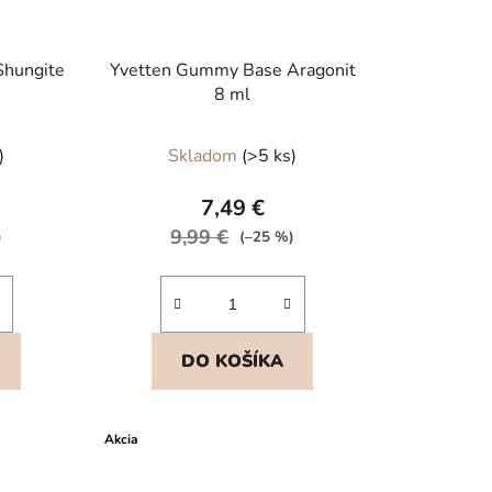
Shungite
Yvetten Gummy Base Aragonit
8 ml
)
Skladom
(>5 ks)
7,49 €
9,99 €
)
(–25 %)
DO KOŠÍKA
Akcia