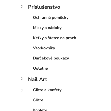
Príslušenstvo
Ochranné pomôcky
Misky a nádoby
Kefky a štetce na prach
Vzorkovníky
Darčekové poukazy
Ostatné
Nail Art
Glitre a konfety
Glitre
Konfety