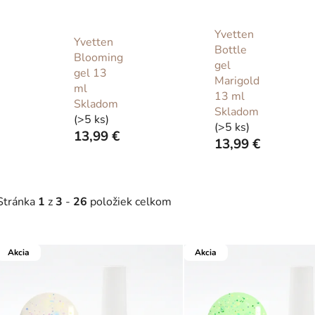
Yvetten
Yvetten
Bottle
Blooming
gel
gel 13
Marigold
ml
13 ml
Skladom
Skladom
(>5 ks)
(>5 ks)
13,99 €
13,99 €
Stránka
1
z
3
-
26
položiek celkom
V
Akcia
Akcia
ý
p