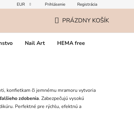
EUR
Prihlásenie
Registrácia
Zmena v zložení gélov – čo potrebujete vedieť o TPO
Rekla
PRÁZDNY KOŠÍK
NÁKUPNÝ
KOŠÍK
nstvo
Nail Art
HEMA free
eti, konfietkam či jemnému mramoru vytvoria
ďalšieho zdobenia
. Zabezpečujú vysokú
dikúru. Perfektné pre rýchlu, efektnú a