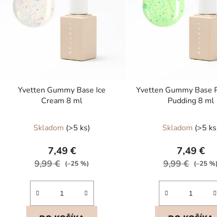
s
p
r
o
d
u
k
t
Yvetten Gummy Base Ice
Yvetten Gummy Base P
Cream 8 ml
Pudding 8 ml
o
v
Skladom
(>5 ks)
Skladom
(>5 ks
7,49 €
7,49 €
9,99 €
9,99 €
(–25 %)
(–25 %