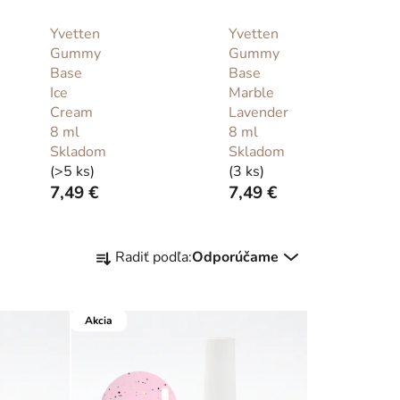
Yvetten
Yvetten
Gummy
Gummy
Base
Base
Ice
Marble
Cream
Lavender
8 ml
8 ml
Skladom
Skladom
(>5 ks)
(3 ks)
7,49 €
7,49 €
R
Radiť podľa:
Odporúčame
a
d
e
Akcia
n
i
e