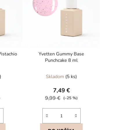
p
r
o
d
u
k
t
o
istachio
Yvetten Gummy Base
Punchcake 8 ml
v
)
Skladom
(5 ks)
7,49 €
9,99 €
)
(–25 %)