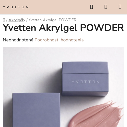
Prejsť
Hľadať
NÁKUP
na
KOŠÍK
obsah
Domov
/
Akrylgély
/
Yvetten Akrylgel POWDER
Yvetten Akrylgel POWDER
Priemerné
Neohodnotené
Podrobnosti hodnotenia
hodnotenie
produktu
je
0,0
z
5
hviezdičiek.