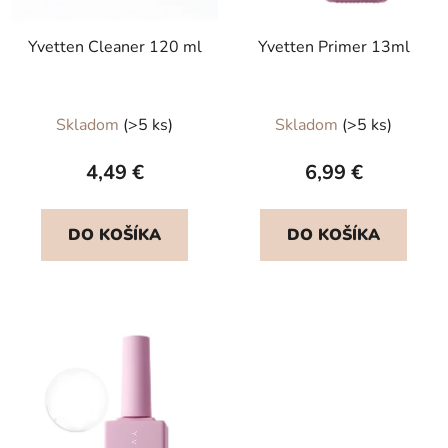
Yvetten Cleaner 120 ml
Yvetten Primer 13ml
Priemerné
Skladom
(>5 ks)
Skladom
(>5 ks)
hodnotenie
produktu
4,49 €
6,99 €
je
5,0
DO KOŠÍKA
DO KOŠÍKA
z
5
hviezdičiek.