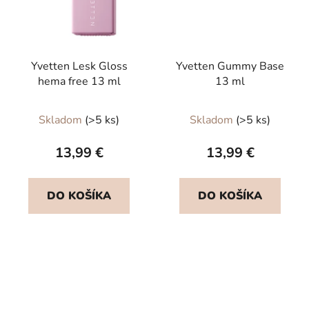
Yvetten Lesk Gloss
Yvetten Gummy Base
hema free 13 ml
13 ml
Priemerné
Priemerné
Skladom
(>5 ks)
Skladom
(>5 ks)
hodnotenie
hodnotenie
produktu
produktu
13,99 €
13,99 €
je
je
5,0
5,0
DO KOŠÍKA
DO KOŠÍKA
z
z
5
5
hviezdičiek.
hviezdičiek.