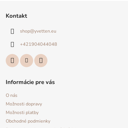
Z
á
Kontakt
p
ä
shop
@
yvetten.eu
t
i
+421904044048
e
Informácie pre vás
O nás
Možnosti dopravy
Možnosti platby
Obchodné podmienky