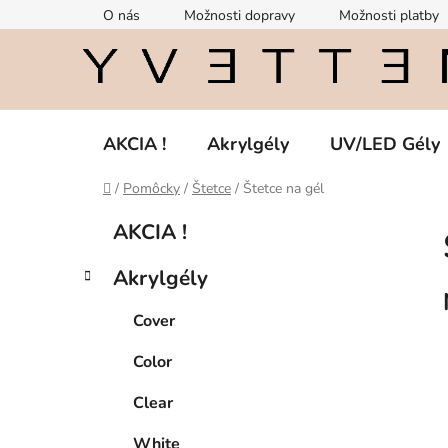
Prejsť
O nás
Možnosti dopravy
Možnosti platby
na
obsah
AKCIA !
Akrylgély
UV/LED Gély
Domov
/
Pomôcky
/
Štetce
/
Štetce na gél
B
K
Preskočiť
AKCIA !
a
kategórie
o
t
č
Akrylgély
e
n
g
ý
Cover
ó
p
r
Color
i
a
e
n
Clear
e
White