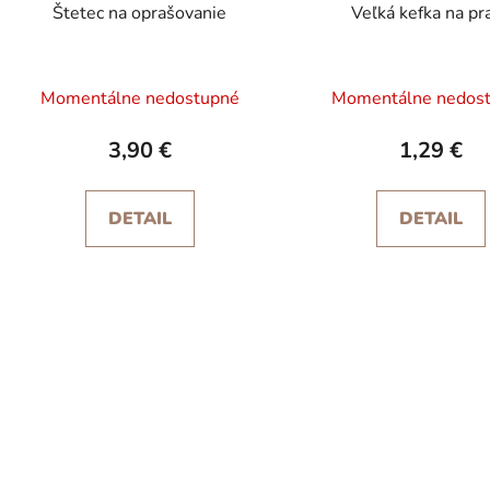
t
Štetec na oprašovanie
Veľká kefka na pr
o
v
Momentálne nedostupné
Momentálne nedos
3,90 €
1,29 €
DETAIL
DETAIL