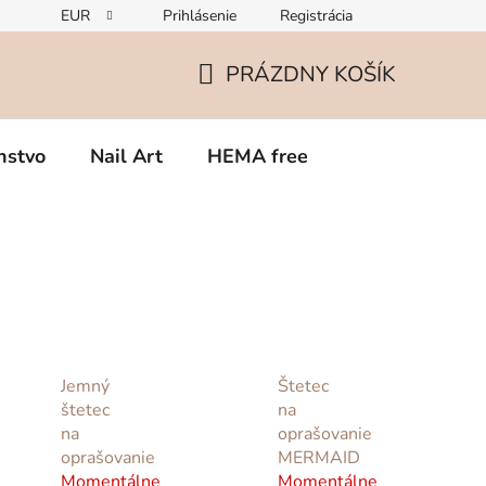
EUR
Prihlásenie
Registrácia
Zmena v zložení gélov – čo potrebujete vedieť o TPO
Rekla
PRÁZDNY KOŠÍK
NÁKUPNÝ
KOŠÍK
nstvo
Nail Art
HEMA free
Jemný
Štetec
štetec
na
na
oprašovanie
oprašovanie
MERMAID
Momentálne
Momentálne