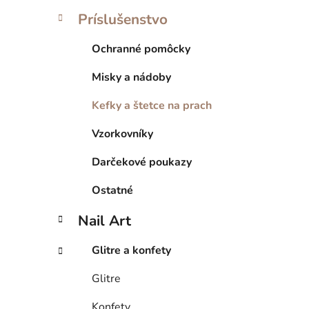
Príslušenstvo
Ochranné pomôcky
Misky a nádoby
Kefky a štetce na prach
Vzorkovníky
Darčekové poukazy
Ostatné
Nail Art
Glitre a konfety
Glitre
Konfety