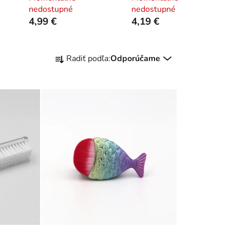
nedostupné
nedostupné
4,99 €
4,19 €
R
Radiť podľa:
Odporúčame
a
d
e
n
i
e
p
r
o
d
u
k
t