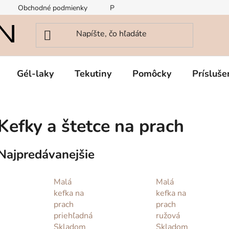
Obchodné podmienky
Podmienky ochrany osobných údajov
Gél-laky
Tekutiny
Pomôcky
Prísluše
Kefky a štetce na prach
Najpredávanejšie
Malá
Malá
kefka na
kefka na
prach
prach
priehľadná
ružová
Skladom
Skladom