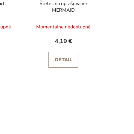
o
ach
Štetec na oprašovanie
MERMAID
v
tupné
Momentálne nedostupné
4,19 €
DETAIL