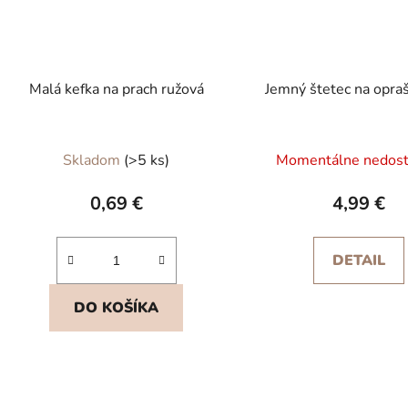
Malá kefka na prach ružová
Jemný štetec na opra
Skladom
(>5 ks)
Momentálne nedos
0,69 €
4,99 €
DETAIL
DO KOŠÍKA
O
v