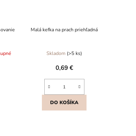
šovanie
Malá kefka na prach priehľadná
tupné
Skladom
(>5 ks)
0,69 €
DO KOŠÍKA