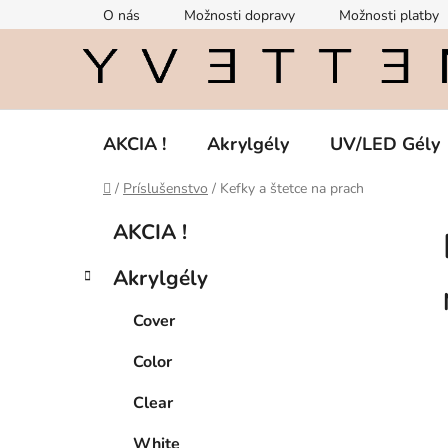
Prejsť
O nás
Možnosti dopravy
Možnosti platby
na
obsah
AKCIA !
Akrylgély
UV/LED Gély
Domov
/
Príslušenstvo
/
Kefky a štetce na prach
B
K
Preskočiť
AKCIA !
a
kategórie
o
t
č
Akrylgély
e
n
g
ý
Cover
ó
p
r
Color
i
a
e
n
Clear
e
White