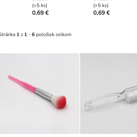
(>5 ks)
(>5 ks)
0,69 €
0,69 €
Stránka
1
z
1
-
6
položiek celkom
V
ý
p
s
p
r
o
d
u
k