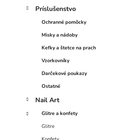
Príslušenstvo
Ochranné pomôcky
Misky a nádoby
Kefky a štetce na prach
Vzorkovníky
Darčekové poukazy
Ostatné
Nail Art
Glitre a konfety
Glitre
Konfety