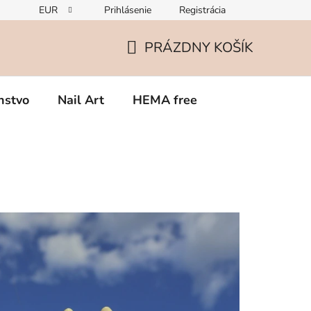
EUR
Prihlásenie
Registrácia
Zmena v zložení gélov – čo potrebujete vedieť o TPO
Rekla
PRÁZDNY KOŠÍK
NÁKUPNÝ
KOŠÍK
nstvo
Nail Art
HEMA free