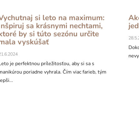
Vychutnaj si leto na maximum:
Ak
Inšpiruj sa krásnymi nechtami,
je
ktoré by si túto sezónu určite
28.5
mala vyskúšať
Doko
21.6.2024
nevy
Leto je perfektnou príležitosťou, aby si sa s
manikúrou poriadne vyhrala. Čím viac farieb, tým
lepši...
O
v
l
á
d