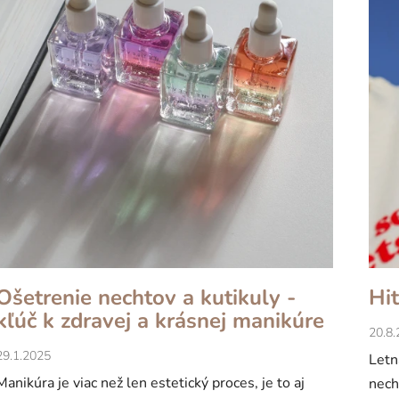
l
á
n
k
o
v
Ošetrenie nechtov a kutikuly -
Hit
kľúč k zdravej a krásnej manikúre
20.8
29.1.2025
Letn
Manikúra je viac než len estetický proces, je to aj
nech