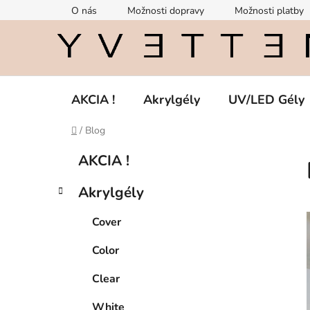
Prejsť
O nás
Možnosti dopravy
Možnosti platby
na
obsah
AKCIA !
Akrylgély
UV/LED Gély
Domov
/
Blog
B
K
Preskočiť
AKCIA !
a
kategórie
o
t
č
Akrylgély
e
n
g
ý
Cover
ó
p
r
Color
i
a
i
e
n
Clear
e
White