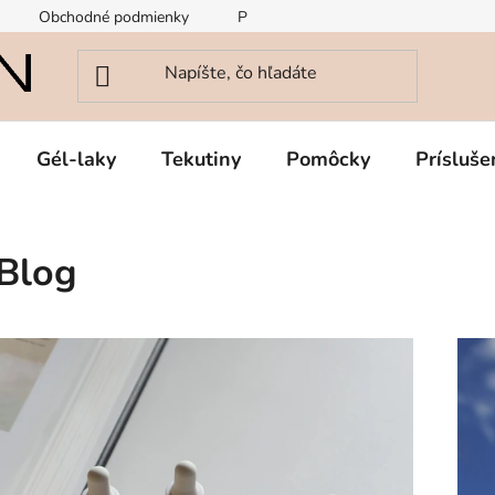
Obchodné podmienky
Podmienky ochrany osobných údajov
Gél-laky
Tekutiny
Pomôcky
Prísluše
Blog
V
ý
p
s
č