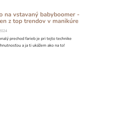
o na vstavaný babyboomer -
den z top trendov v manikúre
.2024
nalý prechod farieb je pri tejto technike
hnutnosťou a ja ti ukážem ako na to!