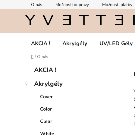
Prejsť
O nás
Možnosti dopravy
Možnosti platby
na
obsah
AKCIA !
Akrylgély
UV/LED Gély
Domov
/
O nás
B
K
Preskočiť
AKCIA !
a
kategórie
o
t
č
Akrylgély
e
n
g
ý
Cover
ó
p
r
Color
i
a
e
n
Clear
e
White