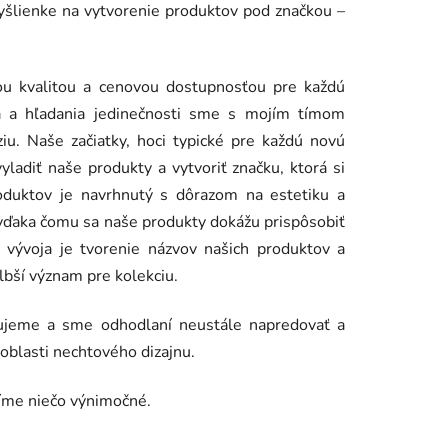
myšlienke na vytvorenie produktov pod značkou –
ou kvalitou a cenovou dostupnosťou pre každú
ia a hľadania jedinečnosti sme s mojím tímom
ziu.
Naše začiatky, hoci typické pre každú novú
ladiť naše produkty a vytvoriť značku, ktorá si
roduktov je navrhnutý s dôrazom na estetiku a
 vďaka čomu sa naše produkty dokážu prispôsobiť
vývoja je tvorenie názvov našich produktov a
hlbší význam pre kolekciu.
šujeme a
sme odhodlaní neustále napredovať a
oblasti nechtového dizajnu.
íme niečo výnimočné.