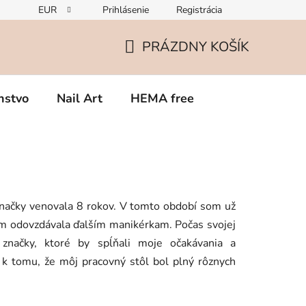
EUR
Prihlásenie
Registrácia
Zmena v zložení gélov – čo potrebujete vedieť o TPO
Rekla
PRÁZDNY KOŠÍK
NÁKUPNÝ
KOŠÍK
nstvo
Nail Art
HEMA free
značky venovala 8 rokov.
V tomto období som už
 som odovzdávala ďalším manikérkam.
Počas svojej
značky, ktoré by spĺňali moje očakávania a
 k tomu, že môj pracovný stôl bol plný rôznych