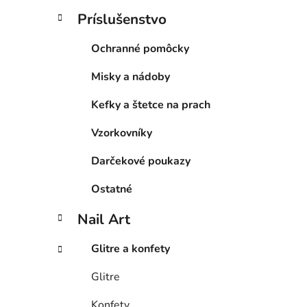
Príslušenstvo
Ochranné pomôcky
Misky a nádoby
Kefky a štetce na prach
Vzorkovníky
Darčekové poukazy
Ostatné
Nail Art
Glitre a konfety
Glitre
Konfety