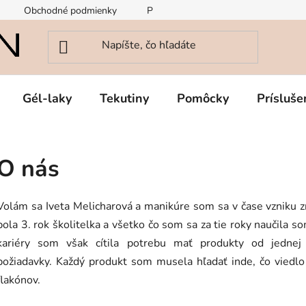
Obchodné podmienky
Podmienky ochrany osobných údajov
Gél-laky
Tekutiny
Pomôcky
Prísluše
O nás
Volám sa Iveta Melicharová a manikúre som sa v čase vzniku 
bola 3. rok školitelka a všetko čo som sa za tie roky naučila
kariéry som však cítila potrebu mať produkty od jednej 
požiadavky.
Každý produkt som musela hľadať inde, čo viedlo
flakónov.