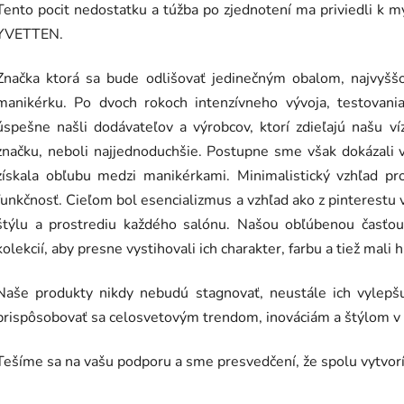
Tento pocit nedostatku a túžba po zjednotení ma priviedli k 
YVETTEN.
Značka ktorá sa bude odlišovať jedinečným obalom, najvyšš
manikérku.
Po dvoch rokoch intenzívneho vývoja, testovan
úspešne našli dodávateľov a výrobcov, ktorí zdieľajú našu ví
značku, neboli najjednoduchšie. Postupne sme však dokázali vy
získala obľubu medzi manikérkami.
Minimalistický vzhľad p
funkčnosť.
Cieľom bol esencializmus a vzhľad ako z pinterestu
štýlu a prostrediu každého salónu.
Našou obľúbenou časťou 
kolekcií, aby presne vystihovali ich charakter, farbu a tiež mali 
Naše produkty nikdy nebudú stagnovať, neustále ich vylep
prispôsobovať sa celosvetovým trendom, inováciám a štýlom v 
Tešíme sa na vašu podporu a sme presvedčení, že spolu vytvor