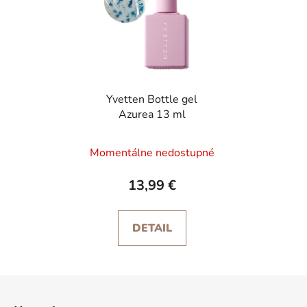
Yvetten Bottle gel
Azurea 13 ml
Momentálne nedostupné
13,99 €
DETAIL
Z
á