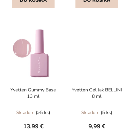
DO KOŠÍKA
DO KOŠÍKA
z
5
hviezdičiek.
Yvetten Gummy Base
Yvetten Gél lak BELLINI
13 ml
8 ml
Priemerné
Skladom
(>5 ks)
Skladom
(5 ks)
hodnotenie
produktu
13,99 €
9,99 €