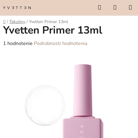
Prejsť
Hľadať
NÁKUP
na
KOŠÍK
obsah
Domov
/
Tekutiny
/
Yvetten Primer 13ml
Yvetten Primer 13ml
Priemerné
1 hodnotenie
Podrobnosti hodnotenia
hodnotenie
produktu
je
5,0
z
5
hviezdičiek.