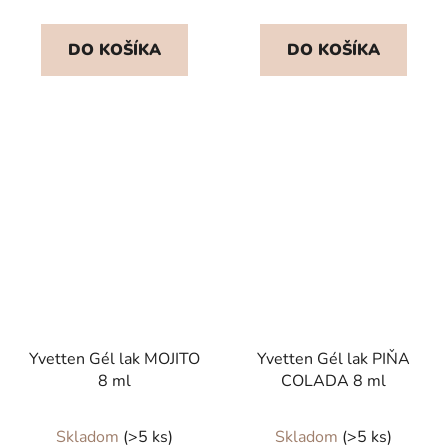
je
5,0
DO KOŠÍKA
DO KOŠÍKA
z
5
hviezdičiek.
Yvetten Gél lak MOJITO
Yvetten Gél lak PIŇA
8 ml
COLADA 8 ml
Skladom
(>5 ks)
Skladom
(>5 ks)