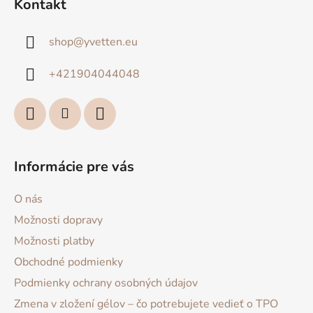
Kontakt
p
ä
shop
@
yvetten.eu
t
i
+421904044048
e
Informácie pre vás
O nás
Možnosti dopravy
Možnosti platby
Obchodné podmienky
Podmienky ochrany osobných údajov
Zmena v zložení gélov – čo potrebujete vedieť o TPO