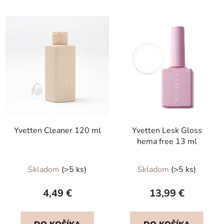
Yvetten Cleaner 120 ml
Yvetten Lesk Gloss
hema free 13 ml
Priemerné
Skladom
(>5 ks)
Skladom
(>5 ks)
hodnotenie
produktu
4,49 €
13,99 €
je
5,0