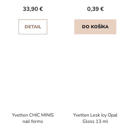
produktu
33,90 €
0,39 €
je
5,0
DETAIL
DO KOŠÍKA
z
5
hviezdičiek.
Yvetten CHIC MINIS
Yvetten Lesk Icy Opal
nail forms
Gloss 13 ml