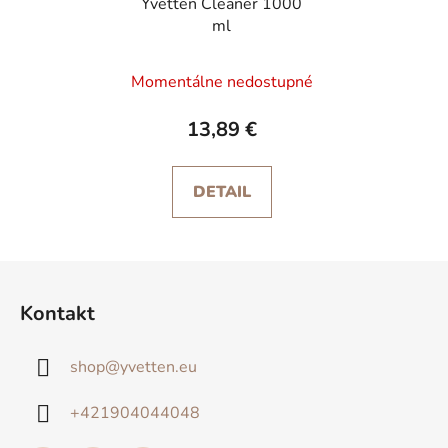
Yvetten Cleaner 1000
ml
Momentálne nedostupné
13,89 €
DETAIL
Z
á
Kontakt
p
ä
shop
@
yvetten.eu
t
i
+421904044048
e