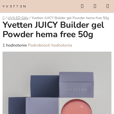
Prejsť
Hľadať
NÁKUP
na
KOŠÍK
obsah
Domov
/
UV/LED Gély
/
Yvetten JUICY Builder gel Powder hema free 50g
Yvetten JUICY Builder gel
Powder hema free 50g
Priemerné
1 hodnotenie
Podrobnosti hodnotenia
hodnotenie
produktu
je
5,0
z
5
hviezdičiek.