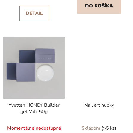
5,0
5,0
DO KOŠÍKA
z
z
DETAIL
5
5
hviezdičiek.
hviezdičiek.
Yvetten HONEY Builder
Nail art hubky
gel Milk 50g
Priemerné
Momentálne nedostupné
Skladom
(>5 ks)
hodnotenie