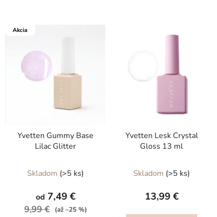
Akcia
Yvetten Gummy Base
Yvetten Lesk Crystal
Lilac Glitter
Gloss 13 ml
Priemerné
Priemerné
Skladom
(>5 ks)
Skladom
(>5 ks)
hodnotenie
hodnotenie
produktu
produktu
7,49 €
13,99 €
od
je
je
9,99 €
(až –25 %)