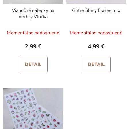
Vianočné nálepky na
Glitre Shiny Flakes mix
nechty Vločka
Priemerné
Momentálne nedostupné
Momentálne nedostupné
hodnotenie
produktu
2,99 €
4,99 €
je
5,0
DETAIL
DETAIL
z
5
hviezdičiek.