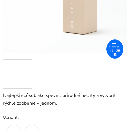
od
9,99 €
až –25
%
Najlepší spôsob ako spevniť prírodné nechty a vytvoriť
rýchle zdobenie v jednom.
Variant: