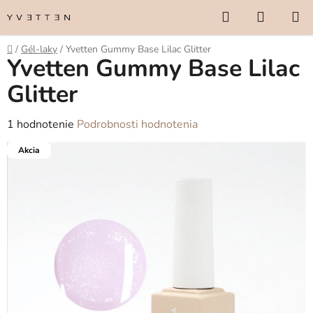
Prejsť
Hľadať
NÁKUP
na
KOŠÍK
obsah
Domov
/
Gél-laky
/
Yvetten Gummy Base Lilac Glitter
Yvetten Gummy Base Lilac
Glitter
Priemerné
1 hodnotenie
Podrobnosti hodnotenia
hodnotenie
Akcia
produktu
je
5,0
z
5
hviezdičiek.