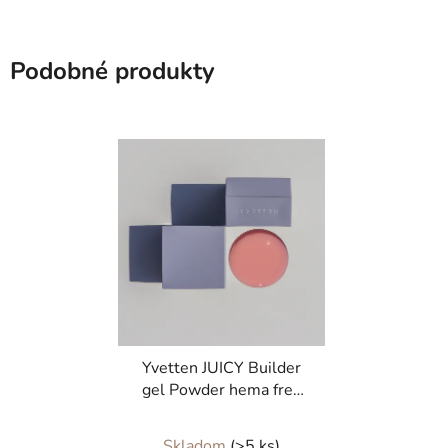
Podobné produkty
Yvetten JUICY Builder
gel Powder hema free
50g
Priemerné
Skladom
(>5 ks)