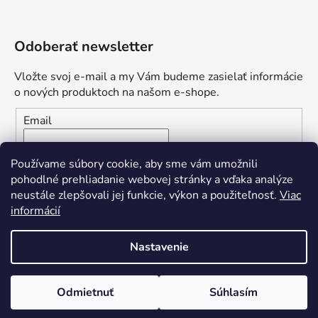
Odoberať newsletter
Vložte svoj e-mail a my Vám budeme zasielať informácie
o nových produktoch na našom e-shope.
Email
Vložením e-mailu súhlasíte s
podmienkami ochrany
Používame súbory cookie, aby sme vám umožnili
osobných údajov
pohodlné prehliadanie webovej stránky a vďaka analýze
neustále zlepšovali jej funkcie, výkon a použiteľnosť.
Viac
PRIHLÁSIŤ SA
informácií
Nastavenie
Vytvoril Shoptet
Odmietnuť
Súhlasím
Copyright 2026
Yvetten Nails
. Všetky práva vyhradené.
Upraviť nastavenie cookies