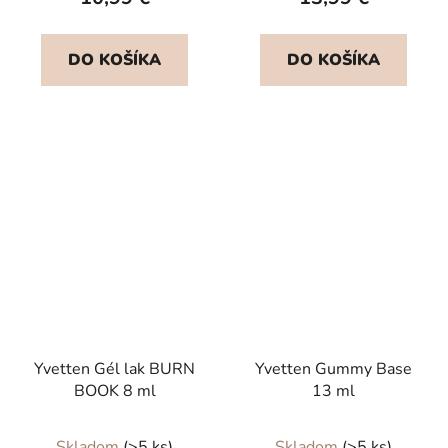
je
5,0
DO KOŠÍKA
DO KOŠÍKA
z
5
hviezdičiek.
Yvetten Gél lak BURN
Yvetten Gummy Base
BOOK 8 ml
13 ml
Priemerné
Skladom
(>5 ks)
Skladom
(>5 ks)