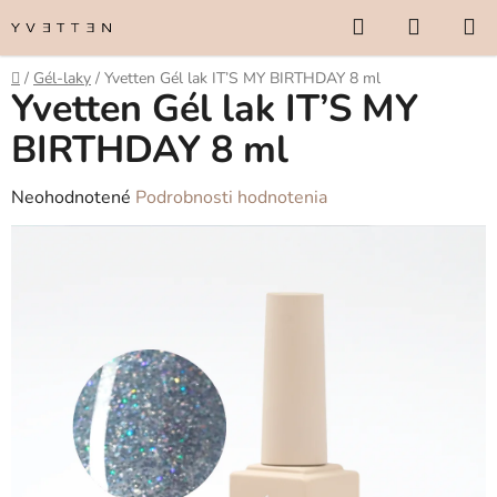
Prejsť
Hľadať
NÁKUP
na
KOŠÍK
obsah
Domov
/
Gél-laky
/
Yvetten Gél lak IT’S MY BIRTHDAY 8 ml
Yvetten Gél lak IT’S MY
BIRTHDAY 8 ml
Priemerné
Neohodnotené
Podrobnosti hodnotenia
hodnotenie
produktu
je
0,0
z
5
hviezdičiek.