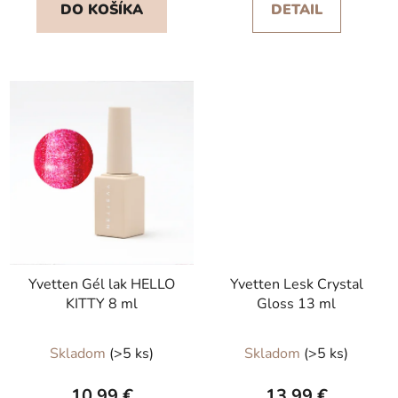
DO KOŠÍKA
DETAIL
z
z
5
5
hviezdičiek.
hviezdičiek.
Yvetten Gél lak HELLO
Yvetten Lesk Crystal
KITTY 8 ml
Gloss 13 ml
Priemerné
Skladom
(>5 ks)
Skladom
(>5 ks)
hodnotenie
produktu
10,99 €
13,99 €