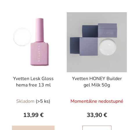
Yvetten Lesk Gloss
Yvetten HONEY Builder
hema free 13 ml
gel Milk 50g
Priemerné
Priemerné
Skladom
(>5 ks)
Momentálne nedostupné
hodnotenie
hodnotenie
produktu
produktu
13,99 €
33,90 €
je
je
5,0
5,0