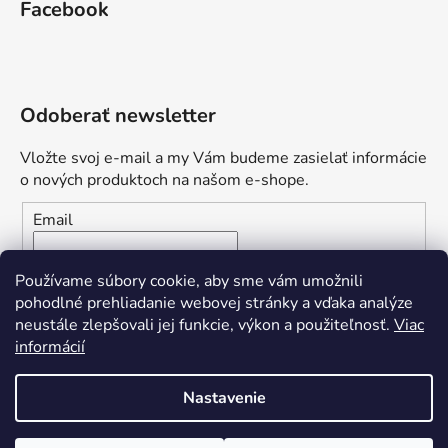
Facebook
Odoberať newsletter
Vložte svoj e-mail a my Vám budeme zasielať informácie
o nových produktoch na našom e-shope.
Email
Vložením e-mailu súhlasíte s
podmienkami ochrany
Používame súbory cookie, aby sme vám umožnili
osobných údajov
pohodlné prehliadanie webovej stránky a vďaka analýze
neustále zlepšovali jej funkcie, výkon a použiteľnosť.
Viac
PRIHLÁSIŤ SA
informácií
Nastavenie
Vytvoril Shoptet