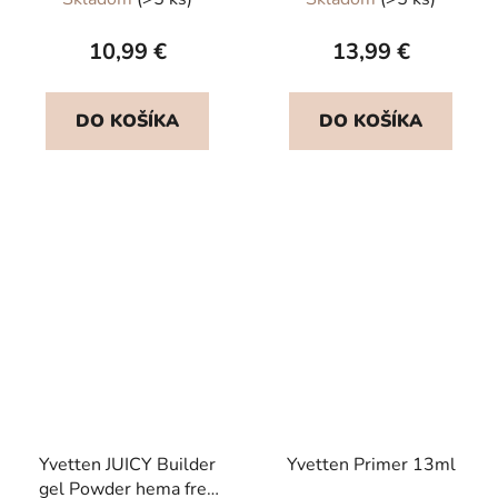
hodnotenie
produktu
10,99 €
13,99 €
je
5,0
DO KOŠÍKA
DO KOŠÍKA
z
5
hviezdičiek.
Yvetten JUICY Builder
Yvetten Primer 13ml
gel Powder hema free