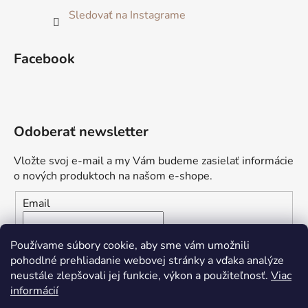
Sledovať na Instagrame
Facebook
Odoberať newsletter
Vložte svoj e-mail a my Vám budeme zasielať informácie
o nových produktoch na našom e-shope.
Email
Vložením e-mailu súhlasíte s
podmienkami ochrany
Používame súbory cookie, aby sme vám umožnili
osobných údajov
pohodlné prehliadanie webovej stránky a vďaka analýze
neustále zlepšovali jej funkcie, výkon a použiteľnosť.
Viac
PRIHLÁSIŤ SA
informácií