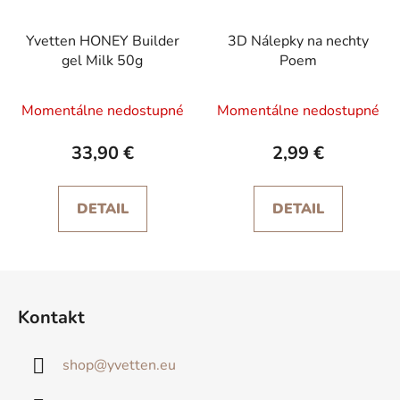
Yvetten HONEY Builder
3D Nálepky na nechty
gel Milk 50g
Poem
Priemerné
Momentálne nedostupné
Momentálne nedostupné
hodnotenie
produktu
33,90 €
2,99 €
je
5,0
DETAIL
DETAIL
z
5
hviezdičiek.
Z
á
Kontakt
p
ä
shop
@
yvetten.eu
t
i