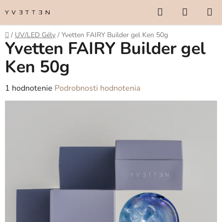
Prejsť
Hľadať
NÁKUP
na
KOŠÍK
obsah
Domov
/
UV/LED Gély
/
Yvetten FAIRY Builder gel Ken 50g
Yvetten FAIRY Builder gel
Ken 50g
Priemerné
1 hodnotenie
Podrobnosti hodnotenia
hodnotenie
produktu
je
5,0
z
5
hviezdičiek.