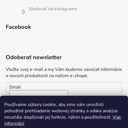
Sledovať na Instagrame
Facebook
Odoberať newsletter
Vložte svoj e-mail a my Vám budeme zasielať informácie
o nových produktoch na našom e-shope.
Email
Vložením e-mailu súhlasíte s
podmienkami ochrany
Používame súbory cookie, aby sme vám umožnili
osobných údajov
pohodlné prehliadanie webovej stránky a vďaka analýze
neustále zlepšovali jej funkcie, výkon a použiteľnosť.
Viac
PRIHLÁSIŤ SA
informácií