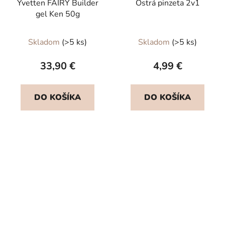
Yvetten FAIRY Builder
Ostrá pinzeta 2v1
gel Ken 50g
Priemerné
Skladom
(>5 ks)
Skladom
(>5 ks)
hodnotenie
produktu
33,90 €
4,99 €
je
5,0
DO KOŠÍKA
DO KOŠÍKA
z
5
hviezdičiek.