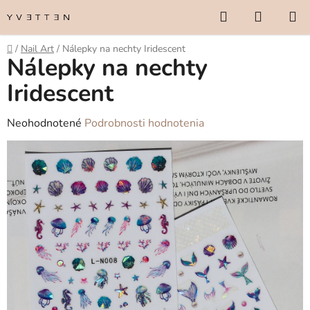
Prejsť
Hľadať
NÁKUP
na
KOŠÍK
obsah
Domov
/
Nail Art
/
Nálepky na nechty Iridescent
Nálepky na nechty
Iridescent
Priemerné
Neohodnotené
Podrobnosti hodnotenia
hodnotenie
produktu
je
0,0
z
5
hviezdičiek.