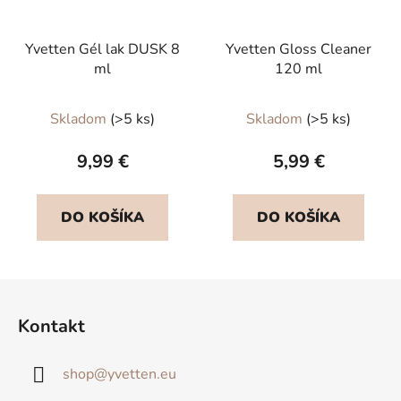
Yvetten Gél lak DUSK 8
Yvetten Gloss Cleaner
ml
120 ml
Priemerné
Skladom
(>5 ks)
Skladom
(>5 ks)
hodnotenie
produktu
9,99 €
5,99 €
je
5,0
DO KOŠÍKA
DO KOŠÍKA
z
5
hviezdičiek.
Z
á
Kontakt
p
ä
shop
@
yvetten.eu
t