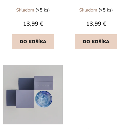
Priemerné
Skladom
(>5 ks)
Skladom
(>5 ks)
hodnotenie
produktu
13,99 €
13,99 €
je
5,0
DO KOŠÍKA
DO KOŠÍKA
z
5
hviezdičiek.