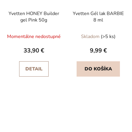
Yvetten HONEY Builder
Yvetten Gél lak BARBIE
gel Pink 50g
8 ml
Priemerné
Momentálne nedostupné
Skladom
(>5 ks)
hodnotenie
produktu
33,90 €
9,99 €
je
5,0
DETAIL
DO KOŠÍKA
z
5
hviezdičiek.