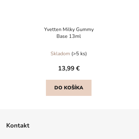
Yvetten Milky Gummy
Base 13ml
Skladom
(>5 ks)
13,99 €
DO KOŠÍKA
Z
á
Kontakt
p
ä