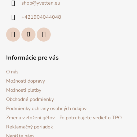
shop
@
yvetten.eu
t
i
+421904044048
e
Informácie pre vás
O nás
Možnosti dopravy
Možnosti platby
Obchodné podmienky
Podmienky ochrany osobných údajov
Zmena v zložení gélov – čo potrebujete vedieť o TPO
Reklamačný poriadok
Napíšte nám