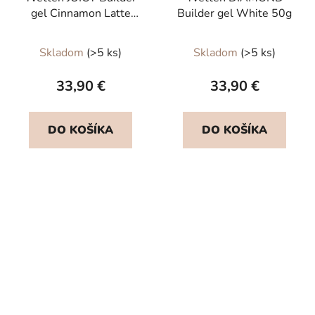
gel Cinnamon Latte
Builder gel White 50g
hema free 50g
Priemerné
Skladom
(>5 ks)
Skladom
(>5 ks)
hodnotenie
produktu
33,90 €
33,90 €
je
5,0
DO KOŠÍKA
DO KOŠÍKA
z
5
hviezdičiek.