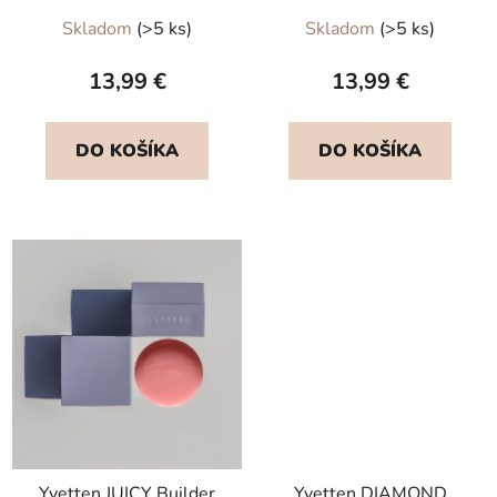
Priemerné
Priemerné
Skladom
(>5 ks)
Skladom
(>5 ks)
hodnotenie
hodnotenie
produktu
produktu
13,99 €
13,99 €
je
je
5,0
5,0
DO KOŠÍKA
DO KOŠÍKA
z
z
5
5
hviezdičiek.
hviezdičiek.
Yvetten JUICY Builder
Yvetten DIAMOND