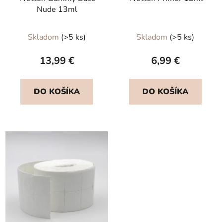
Nude 13ml
Priemerné
Priemerné
Skladom
(>5 ks)
Skladom
(>5 ks)
hodnotenie
hodnotenie
produktu
produktu
13,99 €
6,99 €
je
je
5,0
5,0
DO KOŠÍKA
DO KOŠÍKA
z
z
5
5
hviezdičiek.
hviezdičiek.