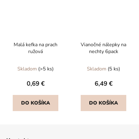
Malá kefka na prach
Vianočné nálepky na
ružová
nechty 6pack
Skladom
(>5 ks)
Skladom
(5 ks)
0,69 €
6,49 €
DO KOŠÍKA
DO KOŠÍKA
Z
á