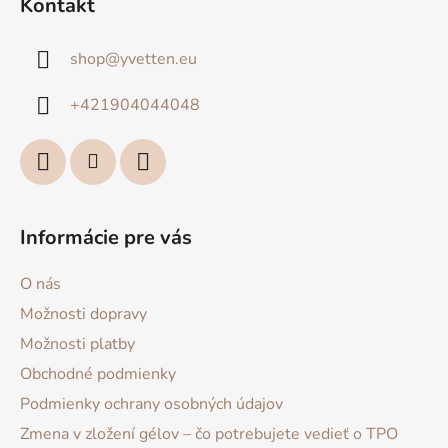
Kontakt
p
ä
shop
@
yvetten.eu
t
i
+421904044048
e
Informácie pre vás
O nás
Možnosti dopravy
Možnosti platby
Obchodné podmienky
Podmienky ochrany osobných údajov
Zmena v zložení gélov – čo potrebujete vedieť o TPO