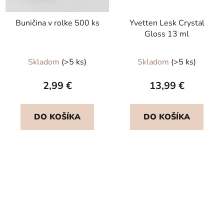
Buničina v rolke 500 ks
Yvetten Lesk Crystal
Gloss 13 ml
Priemerné
Skladom
(>5 ks)
Skladom
(>5 ks)
hodnotenie
produktu
2,99 €
13,99 €
je
5,0
DO KOŠÍKA
DO KOŠÍKA
z
5
hviezdičiek.