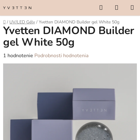
Prejsť
Hľadať
NÁKUP
na
KOŠÍK
obsah
Domov
/
UV/LED Gély
/
Yvetten DIAMOND Builder gel White 50g
Yvetten DIAMOND Builder
gel White 50g
Priemerné
1 hodnotenie
Podrobnosti hodnotenia
hodnotenie
produktu
je
5,0
z
5
hviezdičiek.