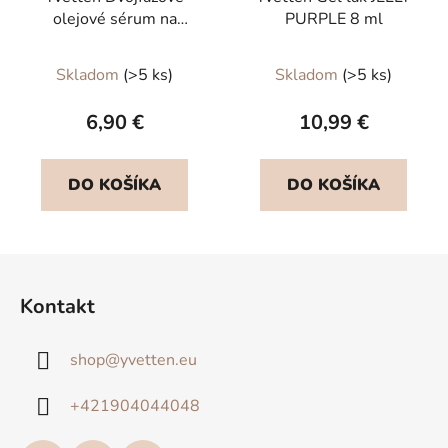
olejové sérum na
PURPLE 8 ml
kožičku APPLE
Priemerné
Skladom
(>5 ks)
Skladom
(>5 ks)
hodnotenie
produktu
6,90 €
10,99 €
je
5,0
DO KOŠÍKA
DO KOŠÍKA
z
5
hviezdičiek.
Z
á
Kontakt
p
ä
shop
@
yvetten.eu
t
i
+421904044048
e