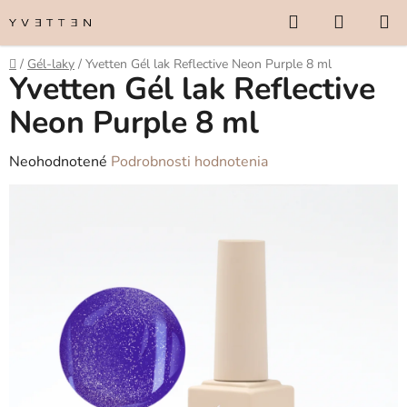
Prejsť
Hľadať
NÁKUP
na
KOŠÍK
obsah
Domov
/
Gél-laky
/
Yvetten Gél lak Reflective Neon Purple 8 ml
Yvetten Gél lak Reflective
Neon Purple 8 ml
Priemerné
Neohodnotené
Podrobnosti hodnotenia
hodnotenie
produktu
je
0,0
z
5
hviezdičiek.