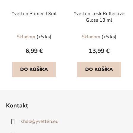
Yvetten Primer 13ml
Yvetten Lesk Reflective
Gloss 13 ml
Priemerné
Skladom
(>5 ks)
Skladom
(>5 ks)
hodnotenie
produktu
6,99 €
13,99 €
je
5,0
DO KOŠÍKA
DO KOŠÍKA
z
5
hviezdičiek.
Z
á
Kontakt
p
ä
shop
@
yvetten.eu
t
i