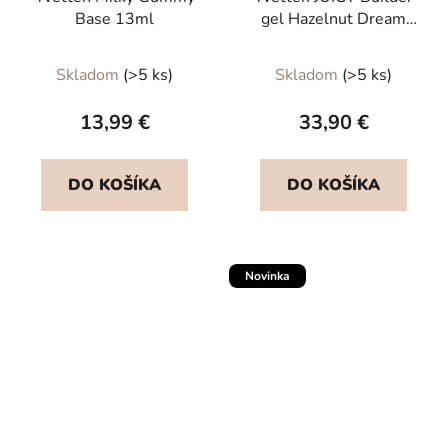
Base 13ml
gel Hazelnut Dream
hema free 50g
Priemerné
Skladom
(>5 ks)
Skladom
(>5 ks)
hodnotenie
produktu
13,99 €
33,90 €
je
5,0
DO KOŠÍKA
DO KOŠÍKA
z
5
hviezdičiek.
Novinka