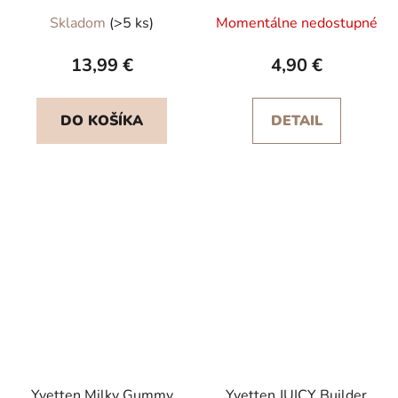
Priemerné
Skladom
(>5 ks)
Momentálne nedostupné
hodnotenie
produktu
13,99 €
4,90 €
je
5,0
DO KOŠÍKA
DETAIL
z
5
hviezdičiek.
Yvetten Milky Gummy
Yvetten JUICY Builder