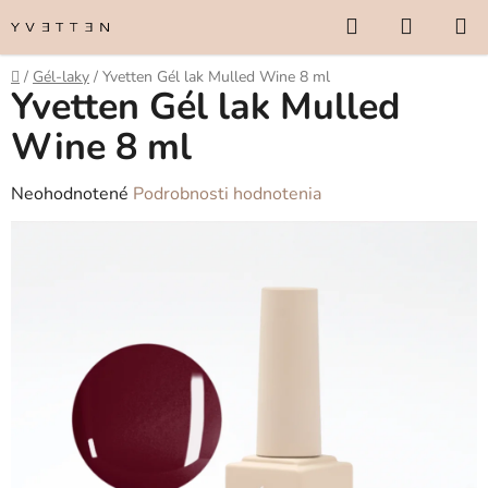
Prejsť
Hľadať
NÁKUP
na
KOŠÍK
obsah
Domov
/
Gél-laky
/
Yvetten Gél lak Mulled Wine 8 ml
Yvetten Gél lak Mulled
Wine 8 ml
Priemerné
Neohodnotené
Podrobnosti hodnotenia
hodnotenie
produktu
je
0,0
z
5
hviezdičiek.