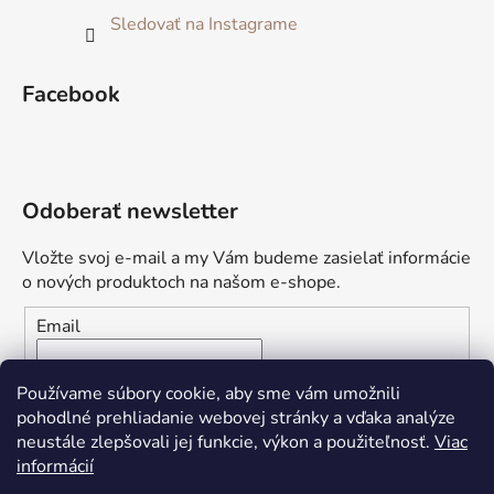
Sledovať na Instagrame
Facebook
Odoberať newsletter
Vložte svoj e-mail a my Vám budeme zasielať informácie
o nových produktoch na našom e-shope.
Email
Vložením e-mailu súhlasíte s
podmienkami ochrany
Používame súbory cookie, aby sme vám umožnili
osobných údajov
pohodlné prehliadanie webovej stránky a vďaka analýze
neustále zlepšovali jej funkcie, výkon a použiteľnosť.
Viac
PRIHLÁSIŤ SA
informácií