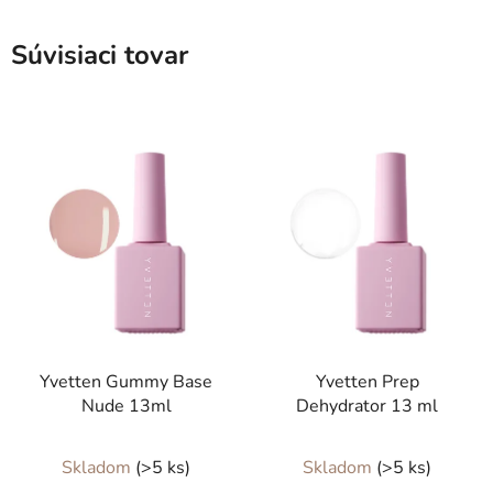
Súvisiaci tovar
Yvetten Gummy Base
Yvetten Prep
Nude 13ml
Dehydrator 13 ml
Priemerné
Skladom
(>5 ks)
Skladom
(>5 ks)
hodnotenie