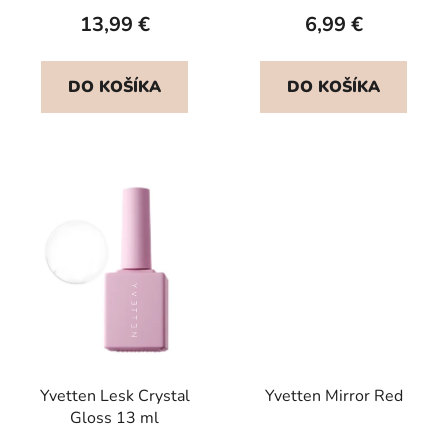
produktu
13,99 €
6,99 €
je
5,0
DO KOŠÍKA
DO KOŠÍKA
z
5
hviezdičiek.
Yvetten Lesk Crystal
Yvetten Mirror Red
Gloss 13 ml