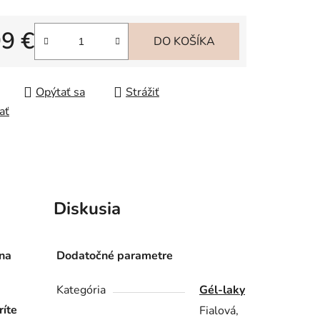
99 €
iek.
DO KOŠÍKA
tková cena:
Opýtať sa
Strážiť
ať
Diskusia
 na
Dodatočné parametre
Kategória
Gél-laky
ríte
Fialová,