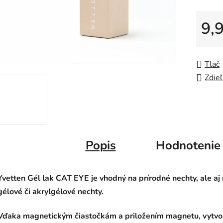
5
9,
hviezdič
Jedno
Tlač
Zdieľ
Popis
Hodnotenie
Yvetten Gél lak CAT EYE je vhodný na prírodné nechty, ale aj
gélové či akrylgélové nechty.
Vďaka magnetickým čiastočkám a priložením magnetu, vytvo