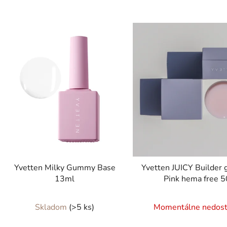
Yvetten Milky Gummy Base
Yvetten JUICY Builder 
13ml
Pink hema free 
Skladom
(>5 ks)
Momentálne nedos