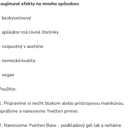
zaujímavé efekty na mnoho spôsobov.
- bezkyselinový
- aplikátor má rovné štetinky
- rozpustný v acetóne
- nemecká kvalita
- vegan
Použitie:
1. Pripravíme si necht blokom alebo prístrojovou manikúrou,
oprášime a nanesieme Yvetten primer.
2. Nanesieme Yvetten Base - podkladový gél lak a neháme