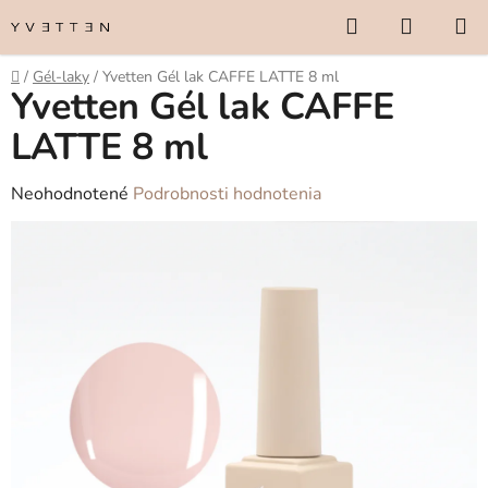
Prejsť
Hľadať
NÁKUP
na
KOŠÍK
obsah
Domov
/
Gél-laky
/
Yvetten Gél lak CAFFE LATTE 8 ml
Yvetten Gél lak CAFFE
LATTE 8 ml
Priemerné
Neohodnotené
Podrobnosti hodnotenia
hodnotenie
produktu
je
0,0
z
5
hviezdičiek.