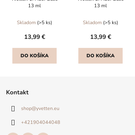
13 ml
13 ml
Skladom
(>5 ks)
Skladom
(>5 ks)
13,99 €
13,99 €
DO KOŠÍKA
DO KOŠÍKA
Z
á
Kontakt
p
ä
shop
@
yvetten.eu
t
i
+421904044048
e