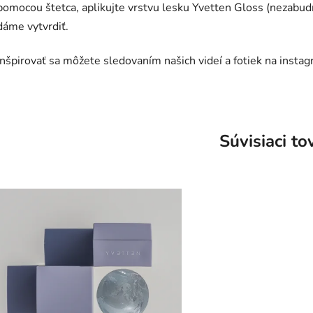
pomocou štetca, aplikujte vrstvu lesku Yvetten Gloss (nezabudn
dáme vytvrdiť.
Inšpirovať sa môžete sledovaním našich videí a fotiek na insta
Súvisiaci to