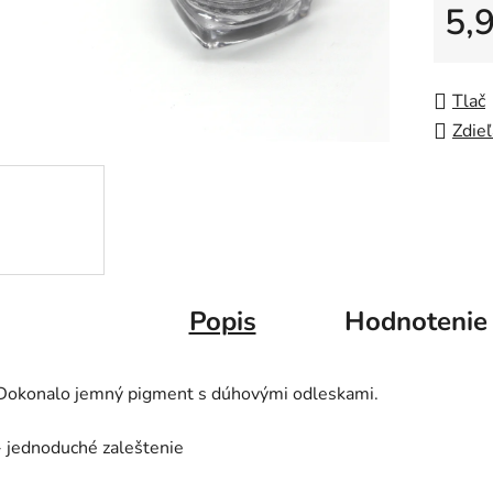
5,
hviezdič
Jedno
Tlač
Zdieľ
Popis
Hodnotenie
Dokonalo jemný pigment s dúhovými odleskami.
- jednoduché zaleštenie