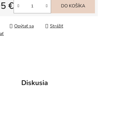
95 €
iek.
DO KOŠÍKA
tková cena:
Opýtať sa
Strážiť
ať
Diskusia