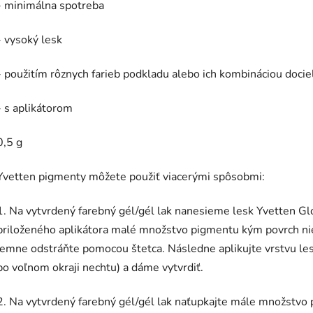
- minimálna spotreba
- vysoký lesk
- použitím rôznych farieb podkladu alebo ich kombináciou dociel
- s aplikátorom
0,5 g
Yvetten pigmenty môžete použiť viacerými spôsobmi:
1. Na vytvrdený farebný gél/gél lak nanesieme lesk Yvetten Gl
priloženého aplikátora malé množstvo pigmentu kým povrch ni
jemne odstráňte pomocou štetca. Následne aplikujte vrstvu les
po voľnom okraji nechtu) a dáme vytvrdiť.
2. Na vytvrdený farebný gél/gél lak naťupkajte mále množstvo