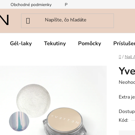
Obchodné podmienky
Podmienky ochrany osobných údajov
Gél-laky
Tekutiny
Pomôcky
Prísluše
Domov
/
Nail 
Yve
Prieme
Neohod
hodnot
Extra 
produk
je
Dostup
0,0
Kód:
z
5