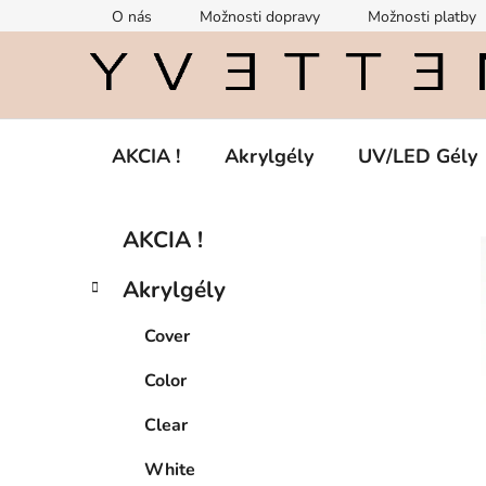
Prejsť
O nás
Možnosti dopravy
Možnosti platby
na
obsah
AKCIA !
Akrylgély
UV/LED Gély
B
K
Preskočiť
AKCIA !
a
kategórie
o
t
č
Akrylgély
e
n
g
ý
Cover
ó
p
r
Color
i
a
e
n
Clear
e
White
l