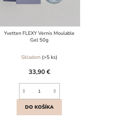
Yvetten FLEXY Vernis Moulable
Gel 50g
Priemerné
Skladom
(>5 ks)
hodnotenie
produktu
33,90 €
je
5,0
z
5
DO KOŠÍKA
hviezdičiek.