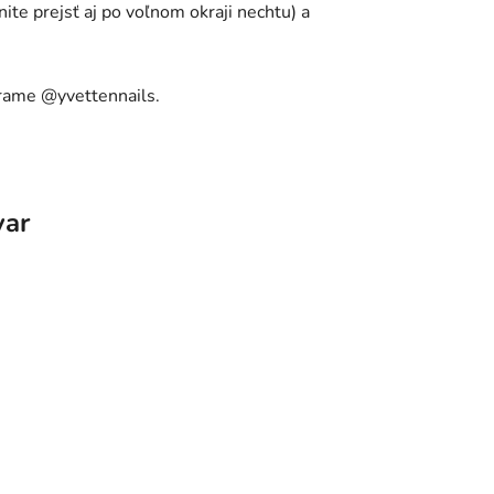
ite prejsť aj po voľnom okraji nechtu) a
grame @yvettennails.
var