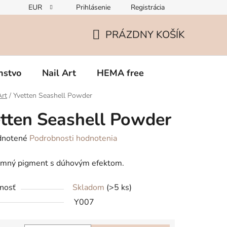
EUR
Prihlásenie
Registrácia
Zmena v zložení gélov – čo potrebujete vedieť o TPO
Rekla
PRÁZDNY KOŠÍK
NÁKUPNÝ
KOŠÍK
nstvo
Nail Art
HEMA free
Art
/
Yvetten Seashell Powder
tten Seashell Powder
rné
notené
Podrobnosti hodnotenia
enie
jemný pigment s dúhovým efektom.
tu
nosť
Skladom
(>5 ks)
Y007