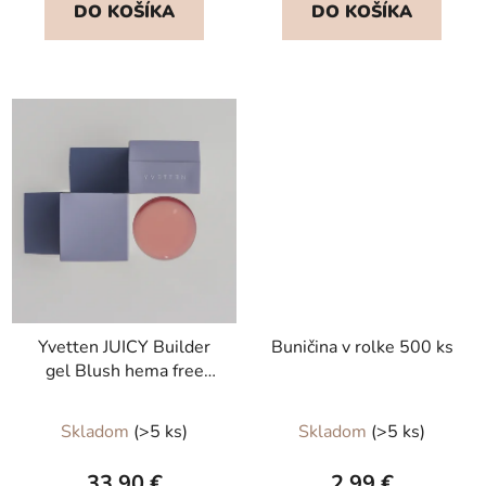
DO KOŠÍKA
DO KOŠÍKA
z
5
hviezdičiek.
Yvetten JUICY Builder
Buničina v rolke 500 ks
gel Blush hema free
50g
Skladom
(>5 ks)
Skladom
(>5 ks)
33,90 €
2,99 €