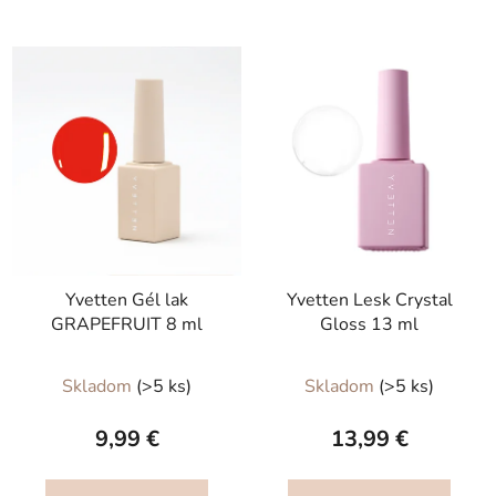
Yvetten Gél lak
Yvetten Lesk Crystal
GRAPEFRUIT 8 ml
Gloss 13 ml
Priemerné
Skladom
(>5 ks)
Skladom
(>5 ks)
hodnotenie
produktu
9,99 €
13,99 €
je
5,0