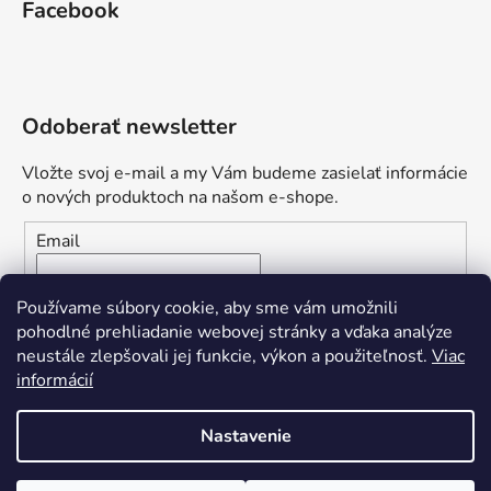
Facebook
Odoberať newsletter
Vložte svoj e-mail a my Vám budeme zasielať informácie
o nových produktoch na našom e-shope.
Email
Vložením e-mailu súhlasíte s
podmienkami ochrany
Používame súbory cookie, aby sme vám umožnili
osobných údajov
pohodlné prehliadanie webovej stránky a vďaka analýze
neustále zlepšovali jej funkcie, výkon a použiteľnosť.
Viac
PRIHLÁSIŤ SA
informácií
Nastavenie
Vytvoril Shoptet