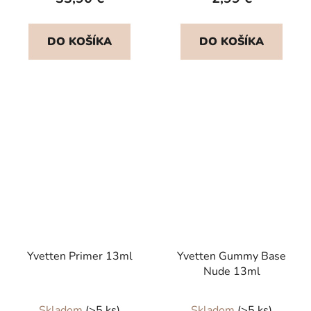
DO KOŠÍKA
DO KOŠÍKA
Yvetten Primer 13ml
Yvetten Gummy Base
Nude 13ml
Priemerné
Priemerné
Skladom
(>5 ks)
Skladom
(>5 ks)