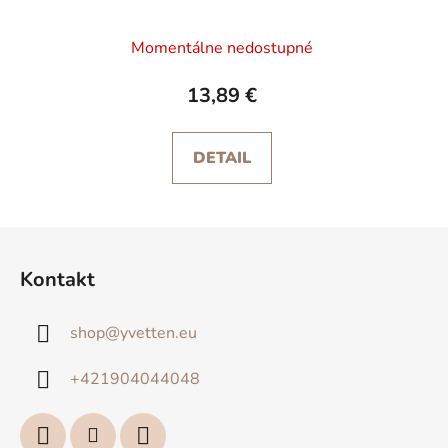
Momentálne nedostupné
13,89 €
DETAIL
Z
á
Kontakt
p
ä
shop
@
yvetten.eu
t
i
+421904044048
e