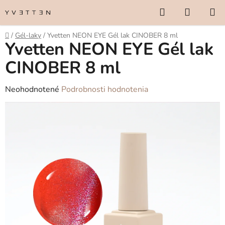
Prejsť
Hľadať
NÁKUP
na
KOŠÍK
obsah
Domov
/
Gél-laky
/
Yvetten NEON EYE Gél lak CINOBER 8 ml
Yvetten NEON EYE Gél lak
CINOBER 8 ml
Priemerné
Neohodnotené
Podrobnosti hodnotenia
hodnotenie
produktu
je
0,0
z
5
hviezdičiek.