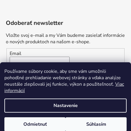
Odoberať newsletter
Vložte svoj e-mail a my Vám budeme zasielať informácie
o nových produktoch na našom e-shope.
Email
Vložením e-mailu súhlasíte s
podmienkami ochrany
Používame súbory cookie, aby sme vám umožnili
osobných údajov
pohodlné prehliadanie webovej stránky a vďaka analýze
neustále zlepšovali jej funkcie, výkon a použiteľnosť.
Viac
PRIHLÁSIŤ SA
informácií
Nastavenie
Vytvoril Shoptet
Odmietnuť
Súhlasím
Copyright 2026
Yvetten Nails
. Všetky práva vyhradené.