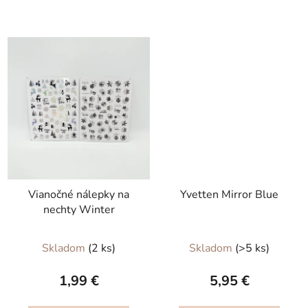
5
hviezdičiek.
Vianočné nálepky na
Yvetten Mirror Blue
nechty Winter
Skladom
(2 ks)
Skladom
(>5 ks)
1,99 €
5,95 €