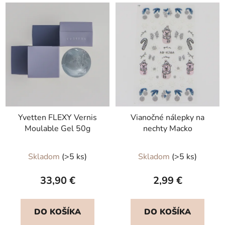
Yvetten FLEXY Vernis
Vianočné nálepky na
Moulable Gel 50g
nechty Macko
Priemerné
Skladom
(>5 ks)
Skladom
(>5 ks)
hodnotenie
produktu
33,90 €
2,99 €
je
5,0
DO KOŠÍKA
DO KOŠÍKA
z