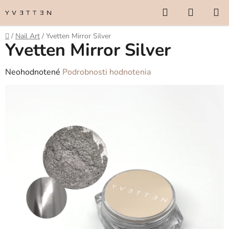
Prejsť
Hľadať
NÁKUP
na
KOŠÍK
obsah
Domov
/
Nail Art
/
Yvetten Mirror Silver
Yvetten Mirror Silver
Priemerné
Neohodnotené
Podrobnosti hodnotenia
hodnotenie
produktu
je
0,0
z
5
hviezdičiek.