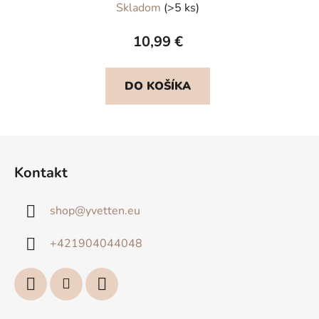
Skladom
(>5 ks)
10,99 €
DO KOŠÍKA
Z
á
Kontakt
p
ä
shop
@
yvetten.eu
t
i
+421904044048
e