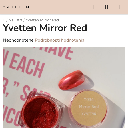
Prejsť
Hľadať
NÁKUP
na
KOŠÍK
obsah
Domov
/
Nail Art
/
Yvetten Mirror Red
Yvetten Mirror Red
Priemerné
Neohodnotené
Podrobnosti hodnotenia
hodnotenie
produktu
je
0,0
z
5
hviezdičiek.