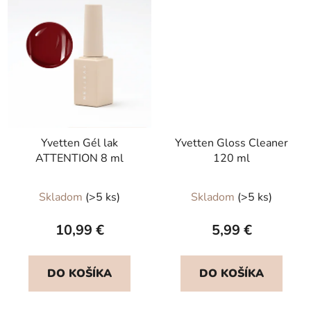
Yvetten Gél lak
Yvetten Gloss Cleaner
ATTENTION 8 ml
120 ml
Priemerné
Skladom
(>5 ks)
Skladom
(>5 ks)
hodnotenie
produktu
10,99 €
5,99 €
je
5,0
DO KOŠÍKA
DO KOŠÍKA
z
5