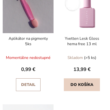
Aplikátor na pigmenty
Yvetten Lesk Gloss
5ks
hema free 13 ml
Priemerné
Momentálne nedostupné
Skladom
(>5 ks)
hodnotenie
produktu
0,99 €
13,99 €
je
5,0
DETAIL
DO KOŠÍKA
z
5
hviezdičiek.