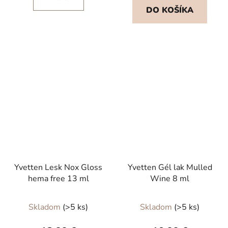
z
DO KOŠÍKA
5
hviezdičiek.
Yvetten Lesk Nox Gloss
Yvetten Gél lak Mulled
hema free 13 ml
Wine 8 ml
Skladom
(>5 ks)
Skladom
(>5 ks)