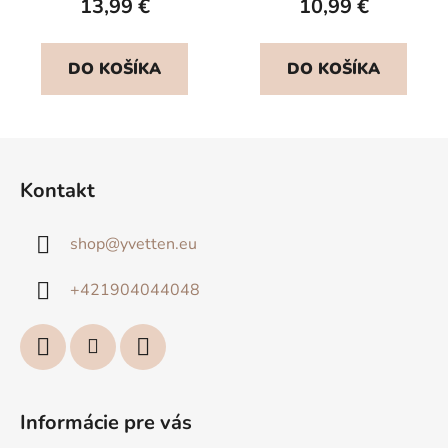
13,99 €
10,99 €
DO KOŠÍKA
DO KOŠÍKA
Z
á
Kontakt
p
ä
shop
@
yvetten.eu
t
i
+421904044048
e
Informácie pre vás