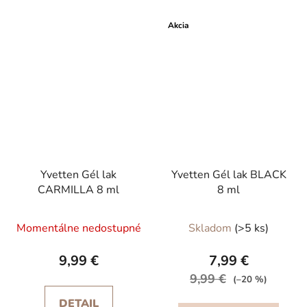
hviezdičiek.
Akcia
Yvetten Gél lak
Yvetten Gél lak BLACK
CARMILLA 8 ml
8 ml
Priemerné
Momentálne nedostupné
Skladom
(>5 ks)
hodnotenie
produktu
9,99 €
7,99 €
je
9,99 €
(–20 %)
5,0
DETAIL