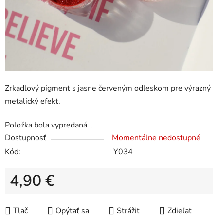
Zrkadlový pigment s jasne červeným odleskom pre výrazný
metalický efekt.
Položka bola vypredaná…
Dostupnosť
Momentálne nedostupné
Kód:
Y034
4,90 €
Jednotková cena:
Tlač
Opýtať sa
Strážiť
Zdieľať