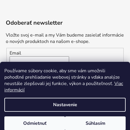
Odoberať newsletter
Vložte svoj e-mail a my Vám budeme zasielať informácie
o nových produktoch na našom e-shope.
Email
Vložením e-mailu súhlasíte s
podmienkami ochrany
Používame súbory cookie, aby sme vám umožnili
osobných údajov
pohodlné prehliadanie webovej stránky a vďaka analýze
neustále zlepšovali jej funkcie, výkon a použiteľnosť.
Viac
PRIHLÁSIŤ SA
informácií
Nastavenie
Vytvoril Shoptet
Odmietnuť
Súhlasím
Copyright 2026
Yvetten Nails
. Všetky práva vyhradené.