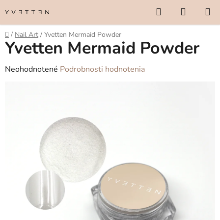
Prejsť
Hľadať
NÁKUP
na
KOŠÍK
obsah
Domov
/
Nail Art
/
Yvetten Mermaid Powder
Yvetten Mermaid Powder
Priemerné
Neohodnotené
Podrobnosti hodnotenia
hodnotenie
produktu
je
0,0
z
5
hviezdičiek.