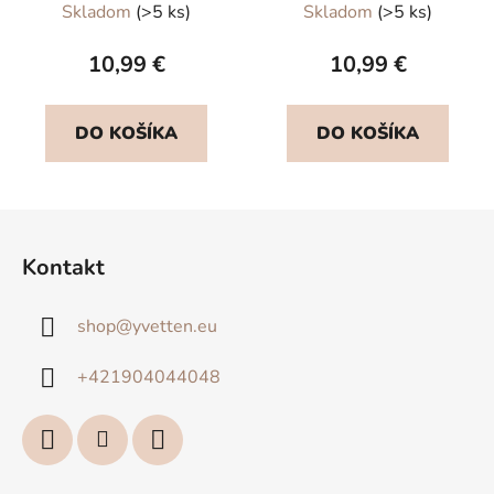
Skladom
(>5 ks)
Skladom
(>5 ks)
10,99 €
10,99 €
DO KOŠÍKA
DO KOŠÍKA
Z
á
Kontakt
p
ä
shop
@
yvetten.eu
t
i
+421904044048
e