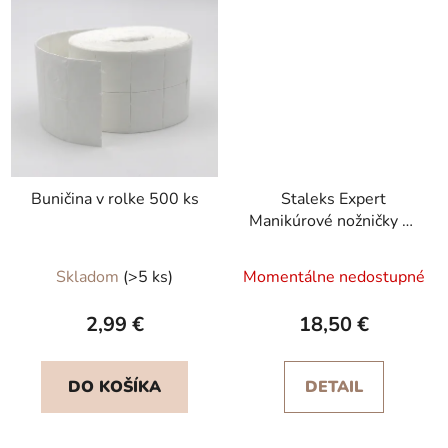
Buničina v rolke 500 ks
Staleks Expert
Manikúrové nožničky na
kožičku SE-50/1
Skladom
(>5 ks)
Momentálne nedostupné
2,99 €
18,50 €
DO KOŠÍKA
DETAIL