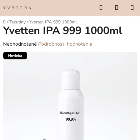
Prejsť
Hľadať
NÁKUP
na
KOŠÍK
obsah
Domov
/
Tekutiny
/
Yvetten IPA 999 1000ml
Yvetten IPA 999 1000ml
Priemerné
Neohodnotené
Podrobnosti hodnotenia
hodnotenie
Novinka
produktu
je
0,0
z
5
hviezdičiek.