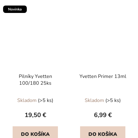
Novinka
Pilníky Yvetten
Yvetten Primer 13ml
100/180 25ks
Priemerné
Skladom
(>5 ks)
Skladom
(>5 ks)
hodnotenie
produktu
19,50 €
6,99 €
je
5,0
DO KOŠÍKA
DO KOŠÍKA
z