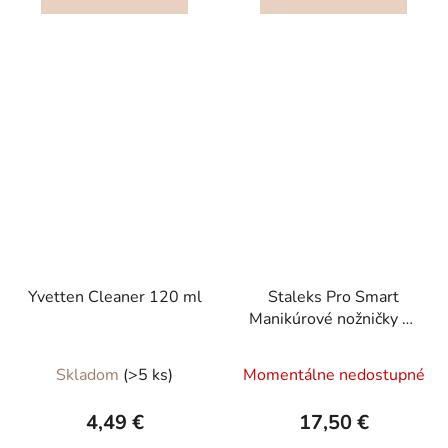
5
hviezdičiek.
Yvetten Cleaner 120 ml
Staleks Pro Smart
Manikúrové nožničky na
kožičku SS-41/3
Skladom
(>5 ks)
Momentálne nedostupné
4,49 €
17,50 €