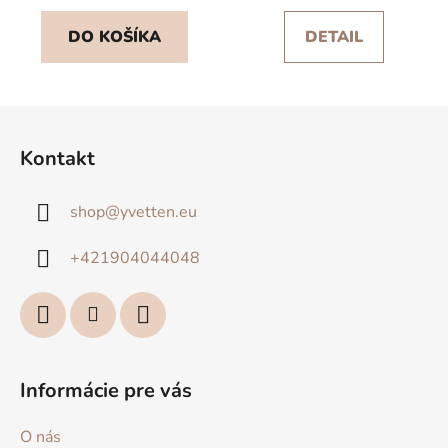
DO KOŠÍKA
DETAIL
Z
á
Kontakt
p
ä
shop
@
yvetten.eu
t
i
+421904044048
e
Informácie pre vás
O nás