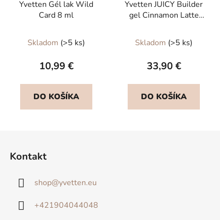
Yvetten Gél lak Wild
Yvetten JUICY Builder
Card 8 ml
gel Cinnamon Latte
hema free 50g
Skladom
(>5 ks)
Skladom
(>5 ks)
10,99 €
33,90 €
DO KOŠÍKA
DO KOŠÍKA
Z
á
Kontakt
p
ä
shop
@
yvetten.eu
t
i
+421904044048
e