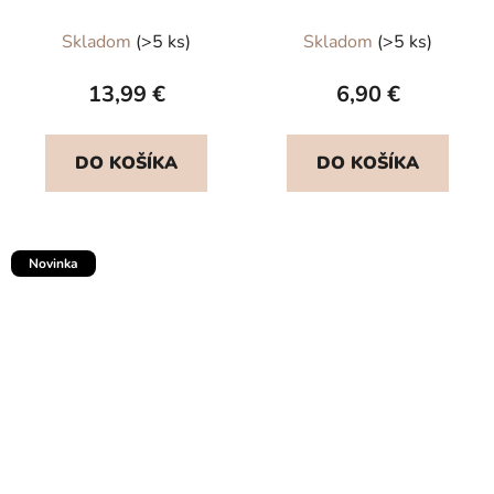
kožičku GUM
Priemerné
Skladom
(>5 ks)
Skladom
(>5 ks)
hodnotenie
produktu
13,99 €
6,90 €
je
5,0
DO KOŠÍKA
DO KOŠÍKA
z
5
hviezdičiek.
Novinka