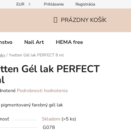
EUR
Prihlásenie
Registrácia
Zmena v zložení gélov – čo potrebujete vedieť o TPO
Rekla
PRÁZDNY KOŠÍK
NÁKUPNÝ
KOŠÍK
nstvo
Nail Art
HEMA free
aky
/
Yvetten Gél lak PERFECT 8 ml
tten Gél lak PERFECT
l
rné
notené
Podrobnosti hodnotenia
enie
pigmentovaný farebný gél lak
tu
nosť
Skladom
(>5 ks)
G078