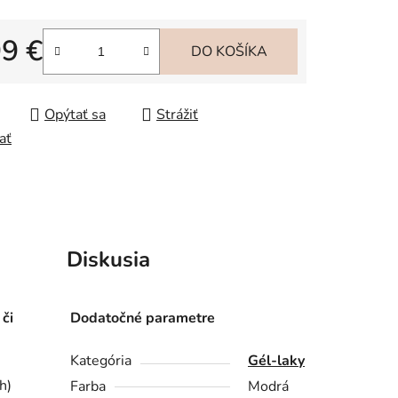
99 €
iek.
DO KOŠÍKA
tková cena:
Opýtať sa
Strážiť
ať
Diskusia
 či
Dodatočné parametre
Kategória
Gél-laky
h)
Farba
Modrá