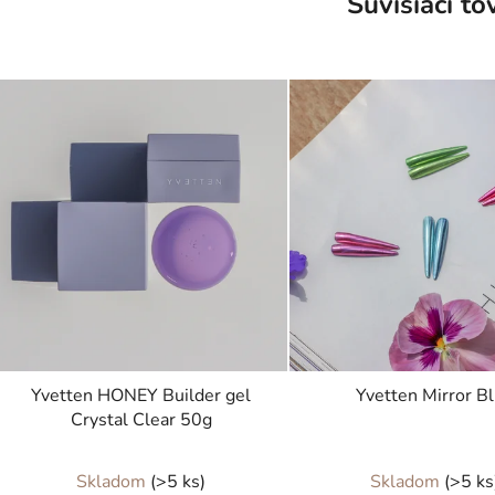
Súvisiaci to
Yvetten HONEY Builder gel
Yvetten Mirror B
Crystal Clear 50g
Priemerné
Skladom
(>5 ks)
Skladom
(>5 ks
hodnotenie