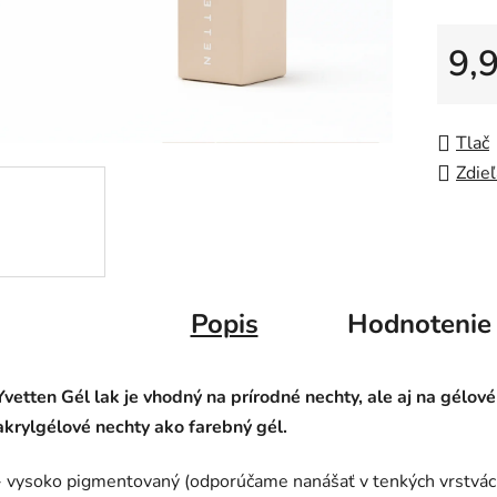
5
9,
hviezdič
Jedno
Tlač
Zdieľ
Popis
Hodnotenie
Yvetten Gél lak je vhodný na prírodné nechty, ale aj na gélové
akrylgélové nechty ako farebný gél.
- vysoko pigmentovaný (odporúčame nanášať v tenkých vrstvác