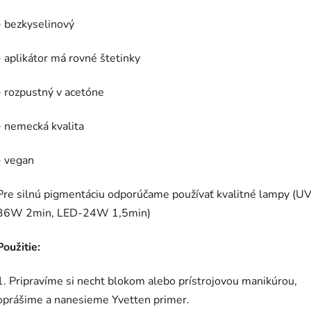
- bezkyselinový
- aplikátor má rovné štetinky
- rozpustný v acetóne
- nemecká kvalita
- vegan
Pre silnú pigmentáciu odporúčame používať kvalitné lampy (UV
36W 2min, LED-24W 1,5min)
Použitie:
1. Pripravíme si necht blokom alebo prístrojovou manikúrou,
oprášime a nanesieme Yvetten primer.