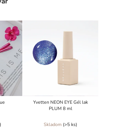
var
lue
Yvetten NEON EYE Gél lak
PLUM 8 ml
)
Skladom
(>5 ks)