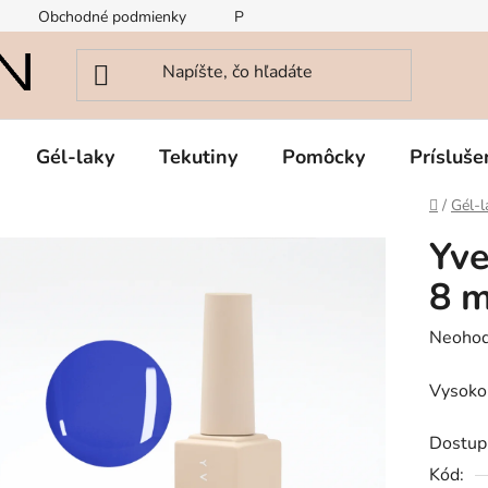
Obchodné podmienky
Podmienky ochrany osobných údajov
Gél-laky
Tekutiny
Pomôcky
Prísluše
Domov
/
Gél-l
Yve
8 m
Prieme
Neohod
hodnot
Vysoko 
produk
je
Dostup
0,0
Kód:
z