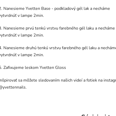
2. Nanesieme Yvetten Base - podkladový gél lak a necháme
vytvrdnúť v lampe 2min.
3. Nanesieme prvú tenkú vrstvu farebného gél laku a necháme
vytvrdnúť v lampe 2min.
4. Nanesieme druhú tenkú vrstvu farebného gél laku a nechám
vytvrdnúť v lampe 2min.
5. Zafixujeme leskom Yvetten Gloss
Inšpirovať sa môžete sledovaním našich videí a fotiek na insta
@yvettennails.