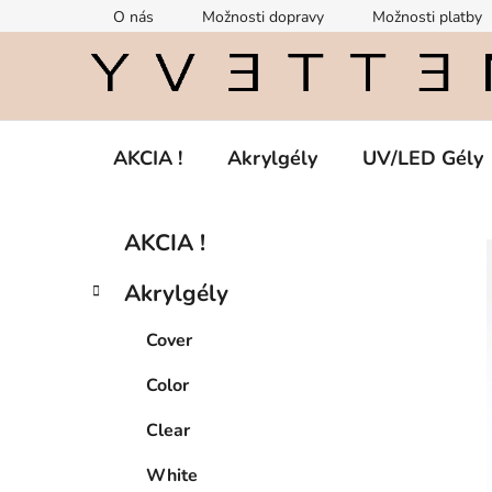
Prejsť
O nás
Možnosti dopravy
Možnosti platby
na
obsah
AKCIA !
Akrylgély
UV/LED Gély
B
K
Preskočiť
AKCIA !
a
kategórie
o
t
č
Akrylgély
e
n
g
ý
Cover
ó
p
r
Color
i
a
e
n
Clear
e
White
l