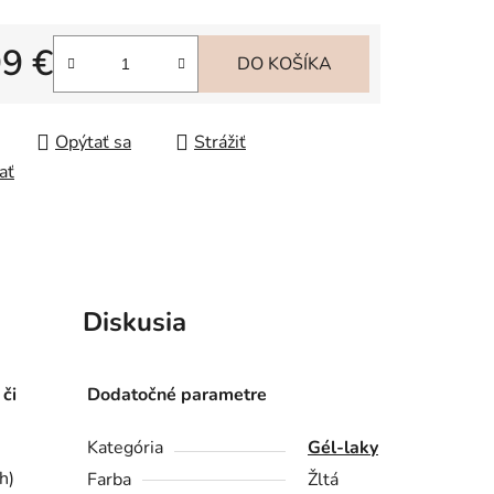
99 €
iek.
DO KOŠÍKA
tková cena:
Opýtať sa
Strážiť
ať
Diskusia
 či
Dodatočné parametre
Kategória
Gél-laky
h)
Farba
Žltá