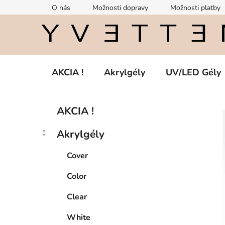
Prejsť
O nás
Možnosti dopravy
Možnosti platby
na
obsah
AKCIA !
Akrylgély
UV/LED Gély
B
K
Preskočiť
AKCIA !
a
kategórie
o
t
č
Akrylgély
e
n
g
ý
Cover
ó
p
r
Color
i
a
e
n
Clear
e
White
l