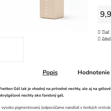
5
9,
hviezdič
Jedno
Tlač
Zdieľ
Popis
Hodnotenie
Yvetten Gél lak je vhodný na prírodné nechty, ale aj na gélové
akrylgélové nechty ako farebný gél.
- vysoko pigmentovaný (odporúčame nanášať v tenkých vrstvác