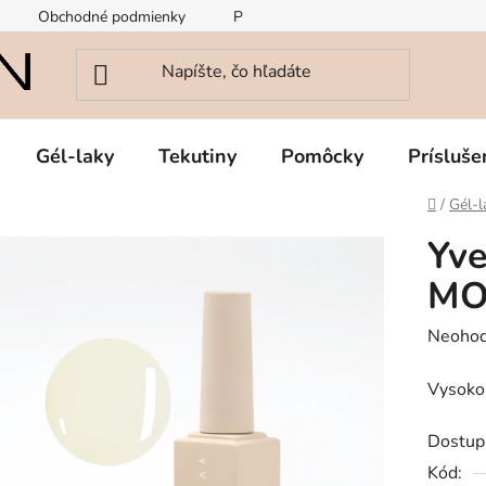
Obchodné podmienky
Podmienky ochrany osobných údajov
Gél-laky
Tekutiny
Pomôcky
Prísluše
Domov
/
Gél-l
Yve
MO
Prieme
Neohod
hodnot
Vysoko 
produk
je
Dostup
0,0
Kód:
z