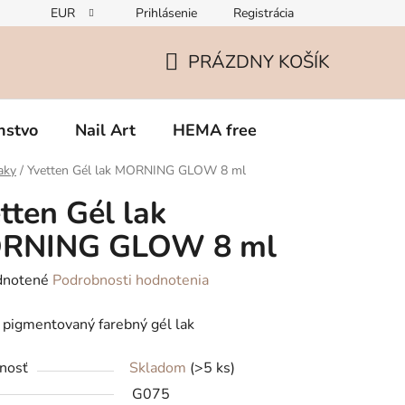
EUR
Prihlásenie
Registrácia
Zmena v zložení gélov – čo potrebujete vedieť o TPO
Rekla
PRÁZDNY KOŠÍK
NÁKUPNÝ
KOŠÍK
nstvo
Nail Art
HEMA free
aky
/
Yvetten Gél lak MORNING GLOW 8 ml
tten Gél lak
RNING GLOW 8 ml
rné
notené
Podrobnosti hodnotenia
enie
pigmentovaný farebný gél lak
tu
nosť
Skladom
(>5 ks)
G075