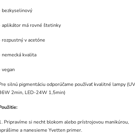
- bezkyselinový
- aplikátor má rovné štetinky
- rozpustný v acetóne
- nemecká kvalita
- vegan
Pre silnú pigmentáciu odporúčame používať kvalitné lampy (UV
36W 2min, LED-24W 1,5min)
Použitie:
1. Pripravíme si necht blokom alebo prístrojovou manikúrou,
oprášime a nanesieme Yvetten primer.