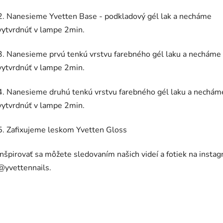
2. Nanesieme Yvetten Base - podkladový gél lak a necháme
vytvrdnúť v lampe 2min.
3. Nanesieme prvú tenkú vrstvu farebného gél laku a necháme
vytvrdnúť v lampe 2min.
4. Nanesieme druhú tenkú vrstvu farebného gél laku a nechám
vytvrdnúť v lampe 2min.
5. Zafixujeme leskom Yvetten Gloss
Inšpirovať sa môžete sledovaním našich videí a fotiek na insta
@yvettennails.