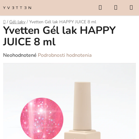
Prejsť
Hľadať
NÁKUP
na
KOŠÍK
obsah
Domov
/
Gél-laky
/
Yvetten Gél lak HAPPY JUICE 8 ml
Yvetten Gél lak HAPPY
JUICE 8 ml
Priemerné
Neohodnotené
Podrobnosti hodnotenia
hodnotenie
produktu
je
0,0
z
5
hviezdičiek.