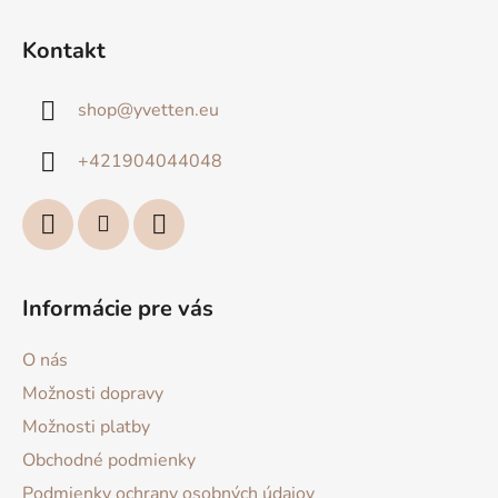
Z
á
Kontakt
p
ä
shop
@
yvetten.eu
t
i
+421904044048
e
Informácie pre vás
O nás
Možnosti dopravy
Možnosti platby
Obchodné podmienky
Podmienky ochrany osobných údajov