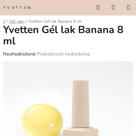
Prejsť
Hľadať
NÁKUP
na
KOŠÍK
obsah
Domov
/
Gél-laky
/
Yvetten Gél lak Banana 8 ml
Yvetten Gél lak Banana 8
ml
Priemerné
Neohodnotené
Podrobnosti hodnotenia
hodnotenie
produktu
je
0,0
z
5
hviezdičiek.