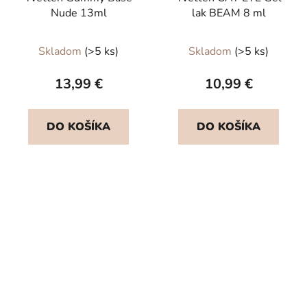
Nude 13ml
lak BEAM 8 ml
Priemerné
Skladom
(>5 ks)
Skladom
(>5 ks)
hodnotenie
produktu
13,99 €
10,99 €
je
5,0
DO KOŠÍKA
DO KOŠÍKA
z
5
hviezdičiek.