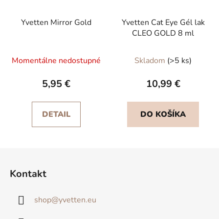
Yvetten Mirror Gold
Yvetten Cat Eye Gél lak
CLEO GOLD 8 ml
Momentálne nedostupné
Skladom
(>5 ks)
5,95 €
10,99 €
DETAIL
DO KOŠÍKA
Z
á
Kontakt
p
ä
shop
@
yvetten.eu
t
i