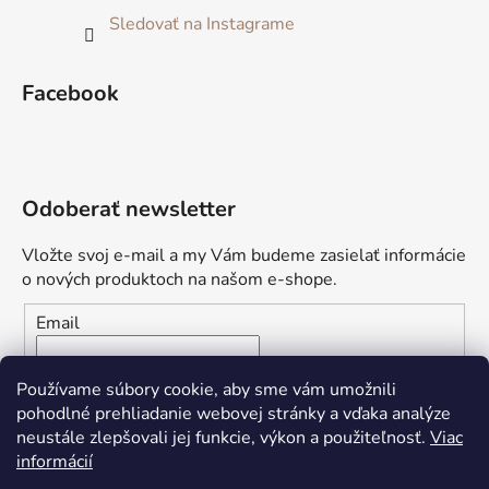
Sledovať na Instagrame
Facebook
Odoberať newsletter
Vložte svoj e-mail a my Vám budeme zasielať informácie
o nových produktoch na našom e-shope.
Email
Vložením e-mailu súhlasíte s
podmienkami ochrany
Používame súbory cookie, aby sme vám umožnili
osobných údajov
pohodlné prehliadanie webovej stránky a vďaka analýze
neustále zlepšovali jej funkcie, výkon a použiteľnosť.
Viac
PRIHLÁSIŤ SA
informácií