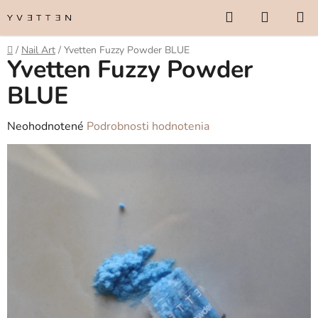
Prejsť
Hľadať
NÁKUP
na
KOŠÍK
obsah
Domov
/
Nail Art
/
Yvetten Fuzzy Powder BLUE
Yvetten Fuzzy Powder
BLUE
Priemerné
Neohodnotené
Podrobnosti hodnotenia
hodnotenie
produktu
je
0,0
z
5
hviezdičiek.