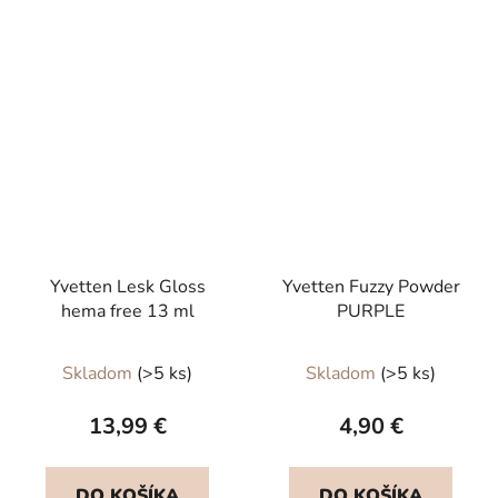
Yvetten Lesk Gloss
Yvetten Fuzzy Powder
hema free 13 ml
PURPLE
Priemerné
Skladom
(>5 ks)
Skladom
(>5 ks)
hodnotenie
produktu
13,99 €
4,90 €
je
5,0
DO KOŠÍKA
DO KOŠÍKA