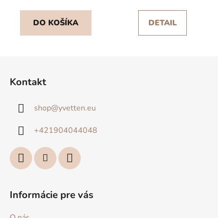
DO KOŠÍKA
DETAIL
Z
á
Kontakt
p
ä
shop
@
yvetten.eu
t
i
+421904044048
e
Informácie pre vás
O nás