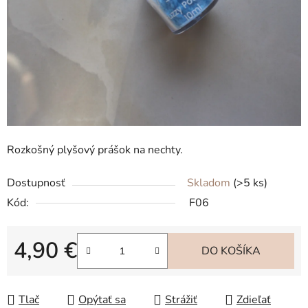
Rozkošný plyšový prášok na nechty.
Dostupnosť
Skladom
(>5 ks)
Kód:
F06
4,90 €
DO KOŠÍKA
Jednotková cena:
Tlač
Opýtať sa
Strážiť
Zdieľať