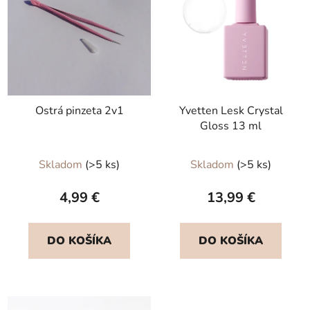
Ostrá pinzeta 2v1
Yvetten Lesk Crystal
Gloss 13 ml
Priemerné
Skladom
(>5 ks)
Skladom
(>5 ks)
hodnotenie
produktu
4,99 €
13,99 €
je
5,0
DO KOŠÍKA
DO KOŠÍKA
z
5
hviezdičiek.