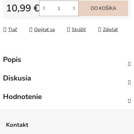
10,99 €
DO KOŠÍKA
Jednotková cena:
Tlač
Opýtať sa
Strážiť
Zdieľať
Popis
Diskusia
Hodnotenie
Z
á
Kontakt
p