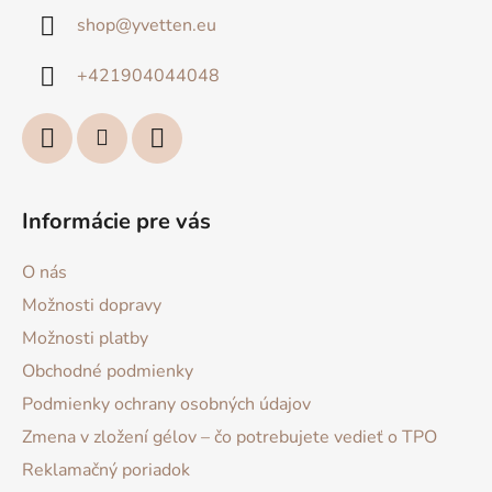
ä
shop
@
yvetten.eu
t
i
+421904044048
e
Informácie pre vás
O nás
Možnosti dopravy
Možnosti platby
Obchodné podmienky
Podmienky ochrany osobných údajov
Zmena v zložení gélov – čo potrebujete vedieť o TPO
Reklamačný poriadok