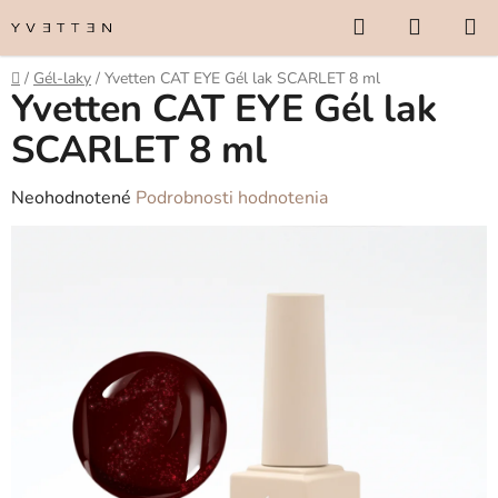
Prejsť
Hľadať
NÁKUP
na
KOŠÍK
obsah
Domov
/
Gél-laky
/
Yvetten CAT EYE Gél lak SCARLET 8 ml
Yvetten CAT EYE Gél lak
SCARLET 8 ml
Priemerné
Neohodnotené
Podrobnosti hodnotenia
hodnotenie
produktu
je
0,0
z
5
hviezdičiek.