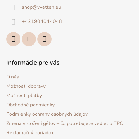
ä
shop
@
yvetten.eu
t
i
+421904044048
e
Informácie pre vás
O nás
Možnosti dopravy
Možnosti platby
Obchodné podmienky
Podmienky ochrany osobných údajov
Zmena v zložení gélov – čo potrebujete vedieť o TPO
Reklamačný poriadok