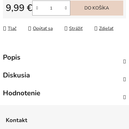
9,99 €
DO KOŠÍKA
Jednotková cena:
Tlač
Opýtať sa
Strážiť
Zdieľať
Popis
Diskusia
Hodnotenie
Z
á
Kontakt
p