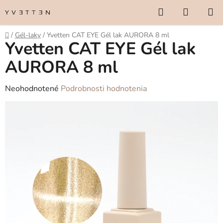
Prejsť
Hľadať
NÁKUP
na
KOŠÍK
obsah
Domov
/
Gél-laky
/
Yvetten CAT EYE Gél lak AURORA 8 ml
Yvetten CAT EYE Gél lak
AURORA 8 ml
Priemerné
Neohodnotené
Podrobnosti hodnotenia
hodnotenie
produktu
je
0,0
z
5
hviezdičiek.