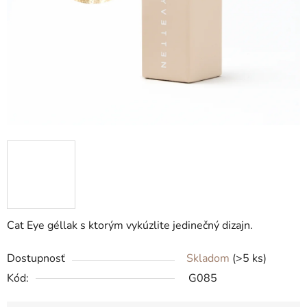
Cat Eye géllak s ktorým vykúzlite jedinečný dizajn.
Dostupnosť
Skladom
(>5 ks)
Kód:
G085