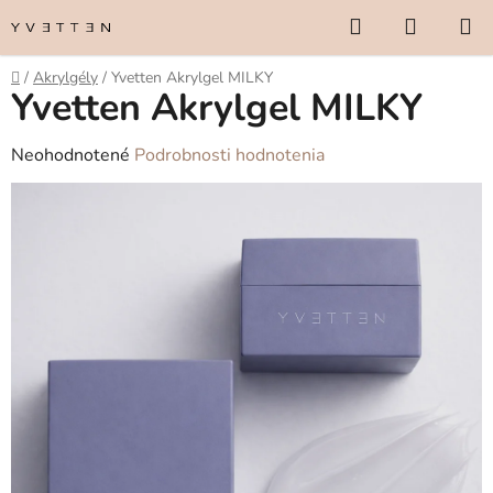
Prejsť
Hľadať
NÁKUP
na
KOŠÍK
obsah
Domov
/
Akrylgély
/
Yvetten Akrylgel MILKY
Yvetten Akrylgel MILKY
Priemerné
Neohodnotené
Podrobnosti hodnotenia
hodnotenie
produktu
je
0,0
z
5
hviezdičiek.