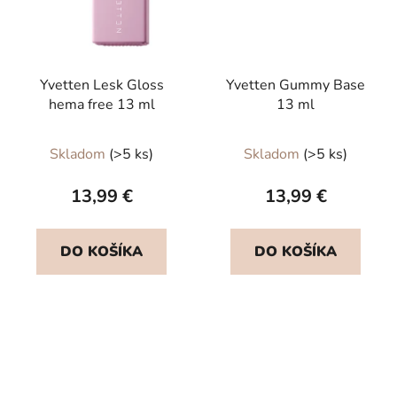
Yvetten Lesk Gloss
Yvetten Gummy Base
hema free 13 ml
13 ml
Priemerné
Priemerné
Skladom
(>5 ks)
Skladom
(>5 ks)
hodnotenie
hodnotenie
produktu
produktu
13,99 €
13,99 €
je
je
5,0
5,0
DO KOŠÍKA
DO KOŠÍKA
z
z
5
5
hviezdičiek.
hviezdičiek.