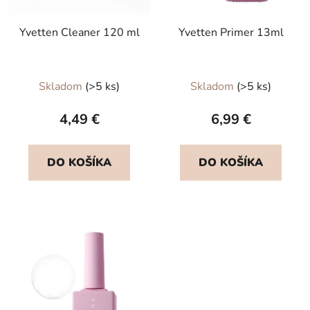
Yvetten Cleaner 120 ml
Yvetten Primer 13ml
Priemerné
Skladom
(>5 ks)
Skladom
(>5 ks)
hodnotenie
produktu
4,49 €
6,99 €
je
5,0
DO KOŠÍKA
DO KOŠÍKA
z
5
hviezdičiek.