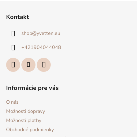
Z
á
Kontakt
p
ä
shop
@
yvetten.eu
t
i
+421904044048
e
Informácie pre vás
O nás
Možnosti dopravy
Možnosti platby
Obchodné podmienky