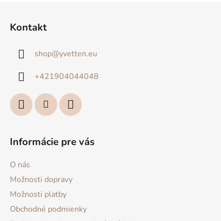
Z
á
Kontakt
p
ä
shop
@
yvetten.eu
t
i
+421904044048
e
Informácie pre vás
O nás
Možnosti dopravy
Možnosti platby
Obchodné podmienky