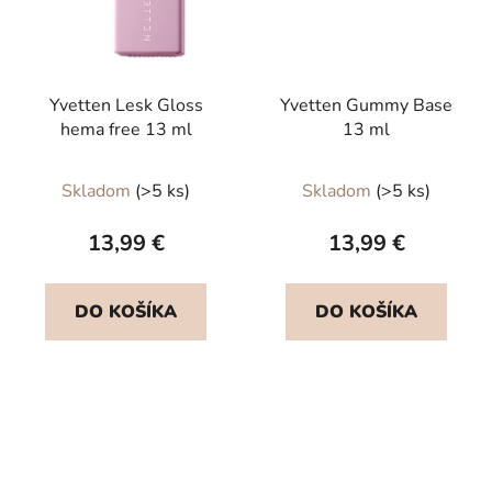
Yvetten Lesk Gloss
Yvetten Gummy Base
hema free 13 ml
13 ml
Priemerné
Priemerné
Skladom
(>5 ks)
Skladom
(>5 ks)
hodnotenie
hodnotenie
produktu
produktu
13,99 €
13,99 €
je
je
5,0
5,0
DO KOŠÍKA
DO KOŠÍKA
z
z
5
5
hviezdičiek.
hviezdičiek.