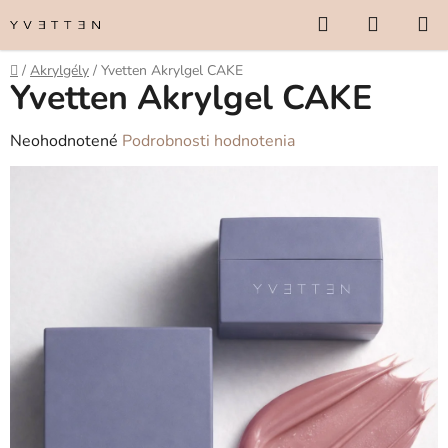
Prejsť
Hľadať
NÁKUP
na
KOŠÍK
obsah
Domov
/
Akrylgély
/
Yvetten Akrylgel CAKE
Yvetten Akrylgel CAKE
Priemerné
Neohodnotené
Podrobnosti hodnotenia
hodnotenie
produktu
je
0,0
z
5
hviezdičiek.