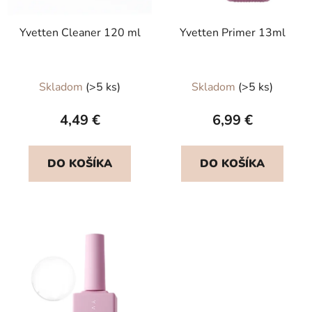
Yvetten Cleaner 120 ml
Yvetten Primer 13ml
Priemerné
Skladom
(>5 ks)
Skladom
(>5 ks)
hodnotenie
produktu
4,49 €
6,99 €
je
5,0
DO KOŠÍKA
DO KOŠÍKA
z
5
hviezdičiek.