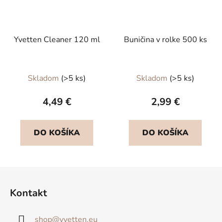
Yvetten Cleaner 120 ml
Buničina v rolke 500 ks
Skladom
(>5 ks)
Skladom
(>5 ks)
4,49 €
2,99 €
DO KOŠÍKA
DO KOŠÍKA
Z
á
Kontakt
p
ä
shop
@
yvetten.eu