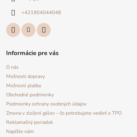
t
i
+421904044048
e
Informácie pre vás
O nás
Možnosti dopravy
Možnosti platby
Obchodné podmienky
Podmienky ochrany osobných údajov
Zmena v zložení gélov – čo potrebujete vedieť o TPO
Reklamačný poriadok
Napíšte nám