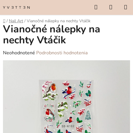
Prejsť
Hľadať
NÁKUP
na
KOŠÍK
obsah
Domov
/
Nail Art
/
Vianočné nálepky na nechty Vtáčik
Vianočné nálepky na
nechty Vtáčik
Priemerné
Neohodnotené
Podrobnosti hodnotenia
hodnotenie
produktu
je
0,0
z
5
hviezdičiek.