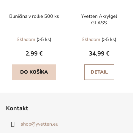
Buničina v rolke 500 ks
Yvetten Akrylgel
GLASS
Skladom
(>5 ks)
Skladom
(>5 ks)
2,99 €
34,99 €
DO KOŠÍKA
DETAIL
Z
á
Kontakt
p
ä
shop
@
yvetten.eu
t