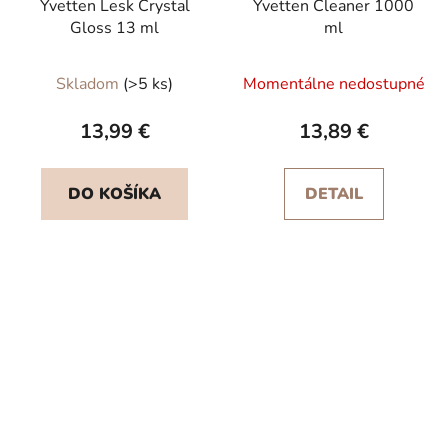
Yvetten Lesk Crystal
Yvetten Cleaner 1000
Gloss 13 ml
ml
Priemerné
Skladom
(>5 ks)
Momentálne nedostupné
hodnotenie
produktu
13,99 €
13,89 €
je
5,0
DO KOŠÍKA
DETAIL
z
5
hviezdičiek.