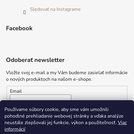
Sledovať na Instagrame
Facebook
Odoberať newsletter
Vložte svoj e-mail a my Vám budeme zasielať informácie
o nových produktoch na našom e-shope.
Email
Vložením e-mailu súhlasíte s
podmienkami ochrany
Používame súbory cookie, aby sme vám umožnili
osobných údajov
pohodlné prehliadanie webovej stránky a vďaka analýze
neustále zlepšovali jej funkcie, výkon a použiteľnosť.
Viac
PRIHLÁSIŤ SA
informácií