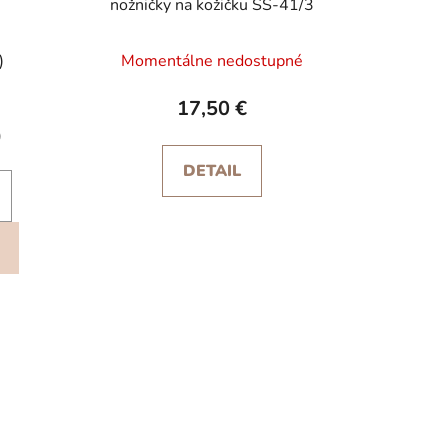
nožničky na kožičku SS-41/3
rné
)
Momentálne nedostupné
enie
tu
17,50 €
)
DETAIL
iek.