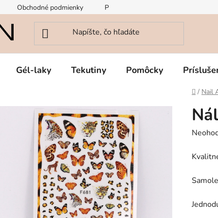
Obchodné podmienky
Podmienky ochrany osobných údajov
Gél-laky
Tekutiny
Pomôcky
Prísluše
Domov
/
Nail 
Nál
Prieme
Neohod
hodnot
Kvalitn
produk
je
Samole
0,0
z
Jednodu
5