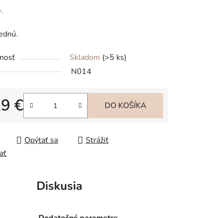
iek.
.
ednú.
nosť
Skladom
(>5 ks)
N014
29 €
DO KOŠÍKA
tková cena:
Opýtať sa
Strážiť
ať
Diskusia