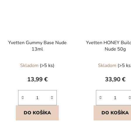
Yvetten Gummy Base Nude
Yvetten HONEY Build
13ml
Nude 50g
Priemerné
Skladom
(>5 ks)
Skladom
(>5 ks
hodnotenie
produktu
13,99 €
33,90 €
je
5,0
z
5
DO KOŠÍKA
DO KOŠÍKA
hviezdičiek.