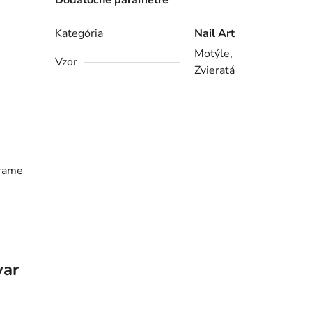
Dodatočné parametre
Kategória
Nail Art
Motýle,
Vzor
Zvieratá
grame
var