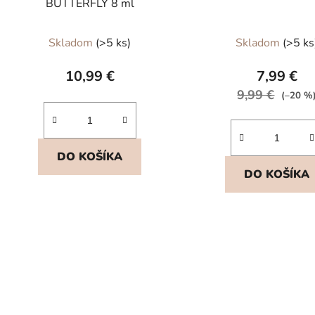
BUTTERFLY 8 ml
Prieme
Skladom
(>5 ks)
Skladom
(>5 ks
hodnot
produk
10,99 €
7,99 €
je
9,99 €
(–20 %
5,0
z
5
DO KOŠÍKA
hviezdič
DO KOŠÍKA