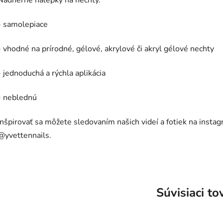
Nádherné nálepky na nechty.
- samolepiace
- vhodné na prírodné, gélové, akrylové či akryl gélové nechty
- jednoduchá a rýchla aplikácia
- neblednú
Inšpirovať sa môžete sledovaním našich videí a fotiek na insta
@yvettennails.
Súvisiaci to