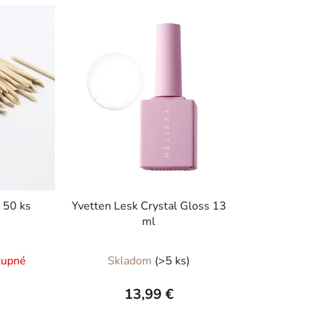
 50 ks
Yvetten Lesk Crystal Gloss 13
ml
Priemerné
tupné
Skladom
(>5 ks)
hodnotenie
produktu
13,99 €
je