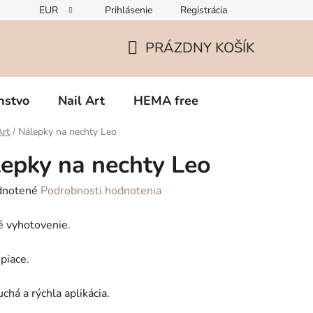
EUR
Prihlásenie
Registrácia
Zmena v zložení gélov – čo potrebujete vedieť o TPO
Rekla
PRÁZDNY KOŠÍK
NÁKUPNÝ
KOŠÍK
nstvo
Nail Art
HEMA free
Art
/
Nálepky na nechty Leo
epky na nechty Leo
rné
notené
Podrobnosti hodnotenia
enie
é vyhotovenie.
tu
piace.
chá a rýchla aplikácia.