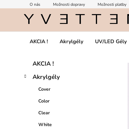
Prejsť
O nás
Možnosti dopravy
Možnosti platby
na
obsah
AKCIA !
Akrylgély
UV/LED Gély
B
K
Preskočiť
AKCIA !
a
kategórie
o
t
č
Akrylgély
e
n
g
ý
Cover
ó
p
r
Color
i
a
e
n
Clear
e
White
l