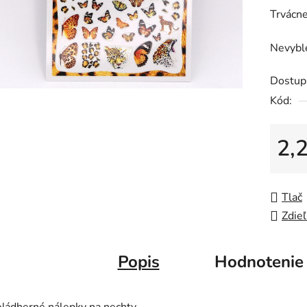
hviezdič
Trvácne
Nevybl
Dostup
Kód:
2,
Jedno
Tlač
Zdieľ
Popis
Hodnotenie