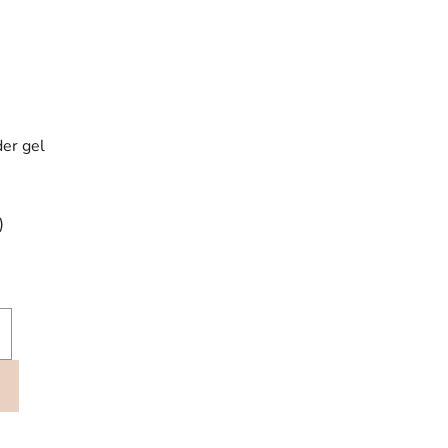
er gel
)