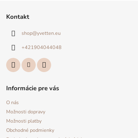
Z
á
Kontakt
p
ä
shop
@
yvetten.eu
t
i
+421904044048
e
Informácie pre vás
O nás
Možnosti dopravy
Možnosti platby
Obchodné podmienky