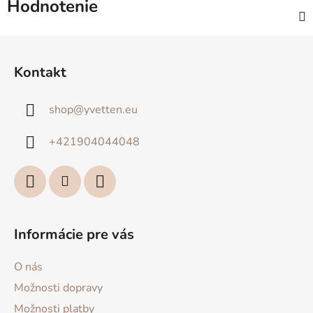
Hodnotenie
Z
á
Kontakt
p
ä
shop
@
yvetten.eu
t
i
+421904044048
e
Informácie pre vás
O nás
Možnosti dopravy
Možnosti platby