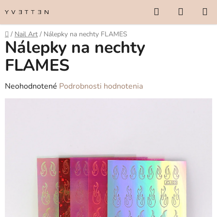
Prejsť
Hľadať
NÁKUP
na
KOŠÍK
obsah
Domov
/
Nail Art
/
Nálepky na nechty FLAMES
Nálepky na nechty
FLAMES
Priemerné
Neohodnotené
Podrobnosti hodnotenia
hodnotenie
produktu
je
0,0
z
5
hviezdičiek.