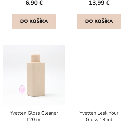
6,90 €
13,99 €
je
5,0
DO KOŠÍKA
DO KOŠÍKA
z
5
hviezdičiek.
Yvetten Gloss Cleaner
Yvetten Lesk Your
120 ml
Gloss 13 ml
Priemerné