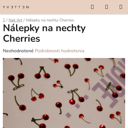
Prejsť
Hľadať
NÁKUP
na
KOŠÍK
obsah
Domov
/
Nail Art
/
Nálepky na nechty Cherries
Nálepky na nechty
Cherries
Priemerné
Neohodnotené
Podrobnosti hodnotenia
hodnotenie
produktu
je
0,0
z
5
hviezdičiek.