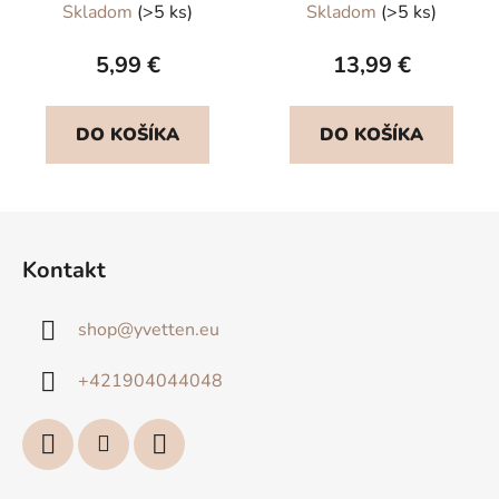
Skladom
(>5 ks)
Skladom
(>5 ks)
hodnotenie
produktu
5,99 €
13,99 €
je
5,0
DO KOŠÍKA
DO KOŠÍKA
z
5
hviezdičiek.
Z
á
Kontakt
p
ä
shop
@
yvetten.eu
t
i
+421904044048
e