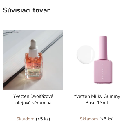
Súvisiaci tovar
Yvetten Dvojfázové
Yvetten Milky Gummy
olejové sérum na
Base 13ml
kožičku CHERRY
Priemerné
Skladom
(>5 ks)
Skladom
(>5 ks)
hodnotenie
produktu