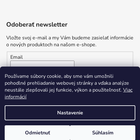
Odoberať newsletter
Vložte svoj e-mail a my Vám budeme zasielať informácie
o nových produktoch na našom e-shope.
Email
Vložením e-mailu súhlasíte s
podmienkami ochrany
Používame súbory cookie, aby sme vám umožnili
osobných údajov
pohodlné prehliadanie webovej stránky a vďaka analýze
neustále zlepšovali jej funkcie, výkon a použiteľnosť.
Viac
PRIHLÁSIŤ SA
informácií
Nastavenie
Vytvoril Shoptet
Odmietnuť
Súhlasím
Copyright 2026
Yvetten Nails
. Všetky práva vyhradené.