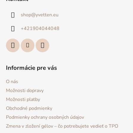
p
ä
shop
@
yvetten.eu
t
i
+421904044048
e
Informácie pre vás
O nás
Možnosti dopravy
Možnosti platby
Obchodné podmienky
Podmienky ochrany osobných údajov
Zmena v zložení gélov – čo potrebujete vedieť o TPO