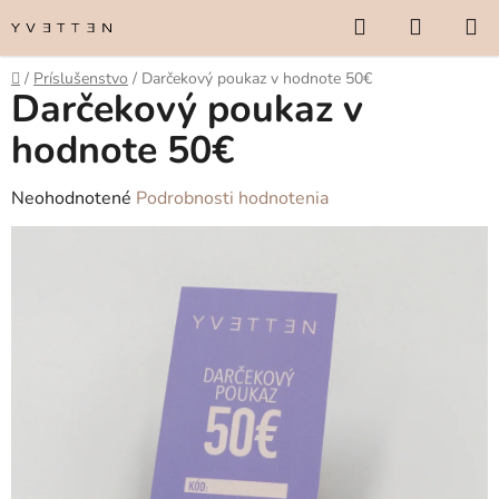
Prejsť
Hľadať
NÁKUP
na
KOŠÍK
obsah
Domov
/
Príslušenstvo
/
Darčekový poukaz v hodnote 50€
Darčekový poukaz v
hodnote 50€
Priemerné
Neohodnotené
Podrobnosti hodnotenia
hodnotenie
produktu
je
0,0
z
5
hviezdičiek.