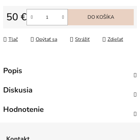
50 €
DO KOŠÍKA
Jednotková cena:
Tlač
Opýtať sa
Strážiť
Zdieľať
Popis
Diskusia
Hodnotenie
Z
á
Kontakt