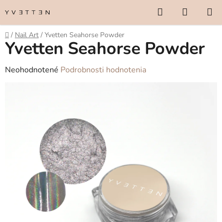
Prejsť
Hľadať
NÁKUP
na
KOŠÍK
obsah
Domov
/
Nail Art
/
Yvetten Seahorse Powder
Yvetten Seahorse Powder
Priemerné
Neohodnotené
Podrobnosti hodnotenia
hodnotenie
produktu
je
0,0
z
5
hviezdičiek.